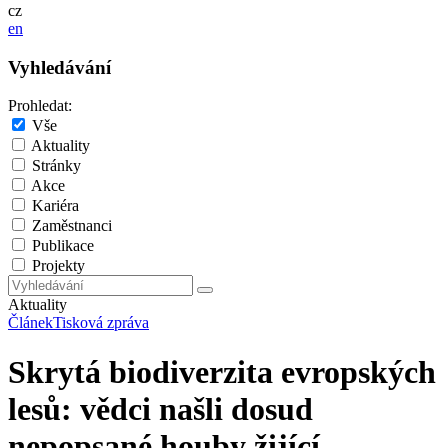
cz
en
Vyhledávání
Prohledat:
Vše
Aktuality
Stránky
Akce
Kariéra
Zaměstnanci
Publikace
Projekty
Aktuality
Článek
Tisková zpráva
Skrytá biodiverzita evropských
lesů: vědci našli dosud
nepopsané houby žijící