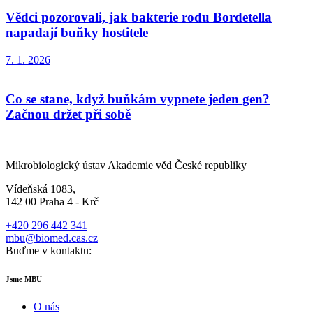
Vědci pozorovali, jak bakterie rodu Bordetella
napadají buňky hostitele
7. 1. 2026
Co se stane, když buňkám vypnete jeden gen?
Začnou držet při sobě
Mikrobiologický ústav Akademie věd České republiky
Vídeňská 1083,
142 00 Praha 4 - Krč
+420 296 442 341
mbu@biomed.cas.cz
Buďme v kontaktu:
Jsme MBU
O nás