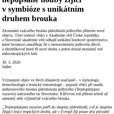
v symbióze s unikátním
druhem brouka
Zkoumání vzácného brouka jádrohloda jedlového přineslo nové
objevy. Tým vedený vědci z Akademie věd České republiky
a Slovenské akademie věd odhalil unikátní houbové společenstvo,
které broukovi umožňuje žít v nestravitelném jedlovém dřevě,
a identifikoval hned tři nové druhy a jeden dosud neznámý rod
mikroskopických hub.
30. 3. 2026
Sdílet
Významný objev ve třech oblastech současně – v mykologii,
biotechnologii a lesnické entomologii – popsali vědci při studiu
ambrosiového brouka jádroholoda jedlového (
Treptoplatypus
oxyurus
) nalezeného na Slovensku. Klíčovou roli přitom sehrál už
samotný sběr výjimečně vzácného brouka.
„Treptoplatypus oxyurus patří do skupiny jádrohlodů, což je skupina
čítající tisíce tropických druhů, ale v Evropě žijí pouze dva původní