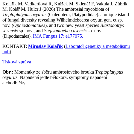
Kolařík M, Vadkertiová R, Knížek M, Sklenář F, Vakula J, Zúbrik
M, Kolář M, Hulcr J (2026) The ambrosial mycobiota of
Treptoplatypus oxyurus
(Coleoptera, Platypodidae): a unique island
of fungal diversity revealing Wilhelmdebeerea oxyuri gen. et sp.
nov. (
Ophiostomatales
), and two new yeast species
Blastobotrys
sasensis
sp. nov., and
Sugiyamaella casensis
sp. nov.
(Dipodascales).
IMA Fungus 17: e177075.
KONTAKT:
Miroslav Kolařík
(
Laboratoř genetiky a metabolismu
hub
)
Tisková zpráva
Obr.:
Momentky ze sběru ambrosiového brouka
Treptoplatypus
oxyurus
. Napadená jedle bělokorá, symptomy napadení
a chodbičky.