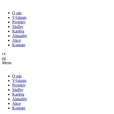
O nás
Výzkum
Projekty
Služby
Kariéra
Aktuality
Akce
Kontakt
cz
en
Menu
O nás
Výzkum
Projekty
Služby
Kariéra
Aktuality
Akce
Kontakt