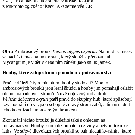
říše‘,“
říká hlavní autor studie Miroslav Kolařík
z Mikrobiologického ústavu Akademie věd ČR.
Obr.:
Ambrosiový brouk
Treptoplatypus
oxyurus
. Na hrudi samiček
se nachází mycangium, orgán, který slouží k přenosu hub.
Mycangium je vidět v detailním záběru jako shluk jamek.
Houby, které zabijí strom i pomohou v potravinářství
Proč je důležité tyto miniaturní houby studovat? Mnoho
ambrosiových brouků jsou lesní škůdci a houby jim pomáhají oslabit
obranu napadených stromů. Nově objevený rod a druh
Wilhelmdebeerea oxyuri
patří právě do skupiny hub, které způsobují
tzv. modrání dřeva, jsou schopné zdravý strom zabít, a tím usnadnit
jeho kolonizaci ambrosiovým broukem.
Zkoumání těchto brouků je důležité také s ohledem na
potravinářství. Houby jsou totiž bohaté na živiny a netvoří toxické
látky. Ve střevě dřevokazných brouků se pak hledají kvasinky, které