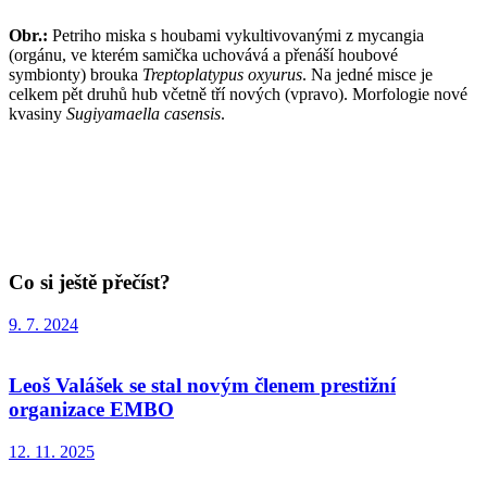
Obr.:
Petriho miska s houbami vykultivovanými z mycangia
(orgánu, ve kterém samička uchovává a přenáší houbové
symbionty) brouka
Treptoplatypus oxyurus
. Na jedné misce je
celkem pět druhů hub včetně tří nových (vpravo). Morfologie nové
kvasiny
Sugiyamaella casensis
.
Co si ještě přečíst?
9. 7. 2024
Leoš Valášek se stal novým členem prestižní
organizace EMBO
12. 11. 2025