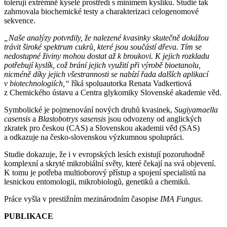
tolerují extrémně kyselé prostředí s minimem kyslíku. Studie tak
zahrnovala biochemické testy a charakterizaci celogenomové
sekvence.
„Naše analýzy potvrdily, že nalezené kvasinky skutečně dokážou
trávit široké spektrum cukrů, které jsou součástí dřeva. Tím se
nedostupné živiny mohou dostat až k broukovi. K jejich rozkladu
potřebují kyslík, což brání jejich využití při výrobě bioetanolu,
nicméně díky jejich všestrannosti se nabízí řada dalších aplikací
v biotechnologiích,“
říká spoluautorka Renata Vadkertiová
z Chemického ústavu a Centra glykomiky Slovenské akademie věd.
Symbolické je pojmenování nových druhů kvasinek,
Sugiyamaella
casensis
a
Blastobotrys sasensis
jsou odvozeny od anglických
zkratek pro českou (CAS) a Slovenskou akademii věd (SAS)
a odkazuje na česko-slovenskou výzkumnou spolupráci.
Studie dokazuje, že i v evropských lesích existují pozoruhodně
komplexní a skryté mikrobiální světy, které čekají na svá objevení.
K tomu je potřeba multioborový přístup a spojení specialistů na
lesnickou entomologii, mikrobiologů, genetiků a chemiků.
Práce vyšla v prestižním mezinárodním časopise
IMA Fungus
.
PUBLIKACE