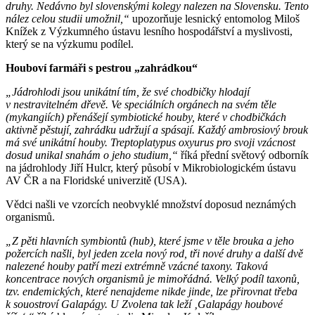
druhy. Nedávno byl slovenskými kolegy nalezen na Slovensku. Tento
nález celou studii umožnil,“
upozorňuje lesnický entomolog Miloš
Knížek z Výzkumného ústavu lesního hospodářství a myslivosti,
který se na výzkumu podílel.
Houboví farmáři s pestrou „zahrádkou“
„Jádrohlodi jsou unikátní tím, že své chodbičky hlodají
v nestravitelném dřevě. Ve speciálních orgánech na svém těle
(mykangiích) přenášejí symbiotické houby, které v chodbičkách
aktivně pěstují, zahrádku udržují a spásají. Každý ambrosiový brouk
má své unikátní houby. Treptoplatypus oxyurus pro svoji vzácnost
dosud unikal snahám o jeho studium,“
říká přední světový odborník
na jádrohlody Jiří Hulcr, který působí v Mikrobiologickém ústavu
AV ČR a na Floridské univerzitě (USA).
Vědci našli ve vzorcích neobvyklé množství doposud neznámých
organismů.
„Z pěti hlavních symbiontů (hub), které jsme v těle brouka a jeho
požercích našli, byl jeden zcela nový rod, tři nové druhy a další dvě
nalezené houby patří mezi extrémně vzácné taxony. Taková
koncentrace nových organismů je mimořádná. Velký podíl taxonů,
tzv. endemických, které nenajdeme nikde jinde, lze přirovnat třeba
k souostroví Galapágy. U Zvolena tak leží ‚Galapágy houbové