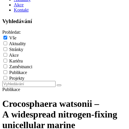
Akce
Kontakt
Vyhledávání
Prohledat:
Vše
Aktuality
Stránky
Akce
Kariéra
Zaměstnanci
Publikace
Projekty
Publikace
Crocosphaera watsonii –
A widespread nitrogen-fixing
unicellular marine