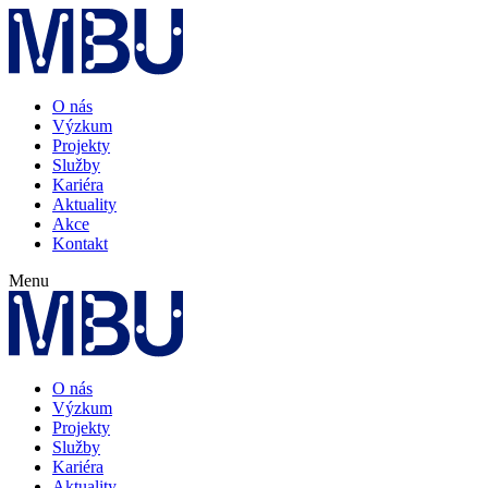
O nás
Výzkum
Projekty
Služby
Kariéra
Aktuality
Akce
Kontakt
Menu
O nás
Výzkum
Projekty
Služby
Kariéra
Aktuality