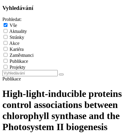
Vyhledávání
Prohledat:
Vše
Aktuality
Stránky
Akce
Kariéra
Zaměstnanci
Publikace
Projekty
Publikace
High-light-inducible proteins
control associations between
chlorophyll synthase and the
Photosystem II biogenesis