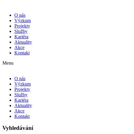
O nás
Výzkum
Projekty
Služby
Kariéra
Aktuality
Akce
Kontakt
Menu
O nás
Výzkum
Projekty
Služby
Kariéra
Aktuality
Akce
Kontakt
Vyhledávání