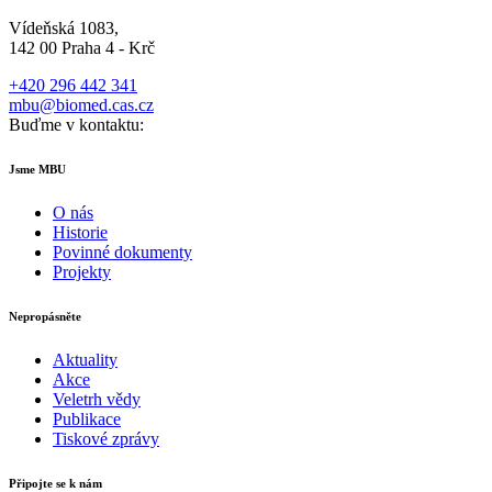
Vídeňská 1083,
142 00 Praha 4 - Krč
+420 296 442 341
mbu@biomed.cas.cz
Buďme v kontaktu:
Jsme MBU
O nás
Historie
Povinné dokumenty
Projekty
Nepropásněte
Aktuality
Akce
Veletrh vědy
Publikace
Tiskové zprávy
Připojte se k nám