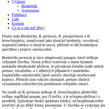
Výzkum
Bordetella
Aeromonas
Publikace
Lidé
Kontakt
Co se u nás teď děje?
Druhy rodu
Bordetella,
B. pertussis
,
B. parapertussis
a
B.
bronchiseptica,
označované jako klasické bordetely, vyvolávají
respirační infekce u různých savců, přičemž se liší hostitelskou
specifitou i projevy onemocnění.
Bordetella pertussis
je úzce adaptovaný patogen, který infikuje
výhradně člověka. Nemá zvířecí rezervoár a mimo hostitele
nedokáže dlouhodobě přežívat. Je původcem černého kašle neboli
pertuse, závažného, a v některých případech i smrtelného
respiračního onemocnění, které nejvíce ohrožuje neočkované
kojence. Přestože jsou vakcíny dostupné, pertuse zůstává
významným celosvětovým problémem veřejného zdraví.
Na rozdíl od
B. pertussis
infikuje
B. bronchiseptica
především
zvířata, například prasata, psy či kočky, a je schopna přežívat i v
prostředí. Způsobuje široké spektrum infekcí, od bezpříznakového
nosičství až po těžké formy pneumonie. U člověka se vyskytuje jen