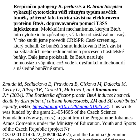
Respirační patogeny
B. pertussis
a
B. bronchiseptica
vykazují cytotoxicitu vůči různým typům savčích
buněk, přičemž tato toxicita závisí na efektorovém
proteinu BteA, dopravovaném pomocí T3SS
injektizomu.
Molekulární mechanismus, kterým BteA
tuto cytotoxicitu způsobuje, však dosud zůstával nejasný.
V této studii jsme provedli CRISPR-Cas9 screening,
který odhalil, že buněčná smrt indukovaná BteA závisí
na základních nebo redundantních procesech hostitelské
buňky. Dále jsme prokázali, že BteA narušuje
homeostázu vápníku, což vede k dysfunkci mitochondrií
a následné buněčné smrti.
Zmuda M, Sedlackova E, Pravdova B, Cizkova M, Dalecka M,
Cerny O, Allsop TR, Grousl T, Malcova I, and
Kamanova
J.*
(2024). The Bordetella effector protein BteA induces host cell
death by disruption of calcium homeostasis, ZM and SE contributed
equally,
mBio
,
https://doi.org/10.1128/mbio.01925-24
.
This work
was funded by the grant 21-05466S of the Czech Science
Foundation (www.gacr.cz), a grant from the Programme Johannes
Amos Comenius under the Ministry of Education, Youth and Sports
of the Czech Republic (project Nr
CZ.02.01.01/00/22_008/0004597), and the Lumina Queruntur