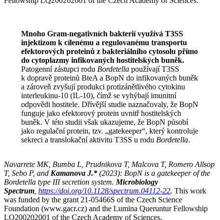
Fellowship LQ200202001 of the Czech Academy of Sciences.
Mnoho Gram-negativních bakterií využívá T3SS
injektizom k cílenému a regulovanému transportu
efektorových proteinů z bakteriálního cytosolu přímo
do cytoplazmy infikovaných hostitelských buněk.
Patogenní zástupci rodu
Bordetella
používají T3SS
k dopravě proteinů BteA a BopN do infikovaných buněk
a zároveň zvyšují produkci protizánětlivého cytokinu
interleukinu-10 (IL-10), čímž se vyhýbají imunitní
odpovědi hostitele. Dřívější studie naznačovaly, že BopN
funguje jako efektorový protein uvnitř hostitelských
buněk. V této studii však ukazujeme, že BopN působí
jako regulační protein, tzv. „gatekeeper“, který kontroluje
sekreci a translokační aktivitu T3SS u rodu
Bordetella
.
Navarrete MK, Bumba L, Prudnikova T, Malcova T, Romero Allsop
T, Sebo P, and
Kamanova
J.*
(2023): BopN is a gatekeeper of the
Bordetella type III secretion system.
Microbiology
Spectrum
,
https://doi.org/10.1128/spectrum.04112-22
.
This work
was funded by the grant 21-05466S of the Czech Science
Foundation (www.gacr.cz) and the Lumina Queruntur Fellowship
LQ200202001 of the Czech Academy of Sciences.