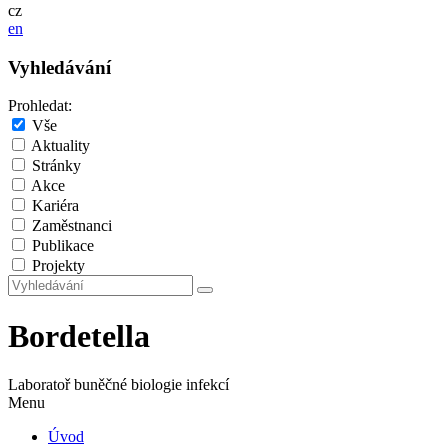
cz
en
Vyhledávání
Prohledat:
Vše
Aktuality
Stránky
Akce
Kariéra
Zaměstnanci
Publikace
Projekty
Bordetella
Laboratoř buněčné biologie infekcí
Menu
Úvod