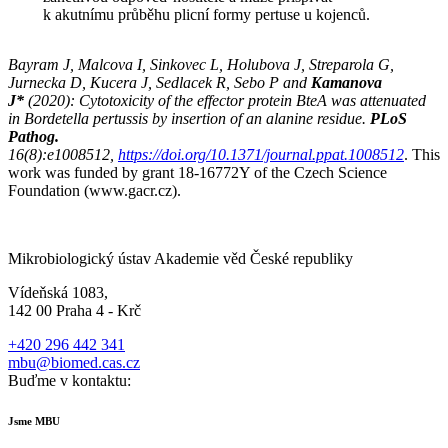
k akutnímu průběhu plicní formy pertuse u kojenců.
Bayram J, Malcova I, Sinkovec L, Holubova J, Streparola G,
Jurnecka D, Kucera J, Sedlacek R, Sebo P and
Kamanova
J*
(2020): Cytotoxicity of the effector protein BteA was attenuated
in
Bordetella pertussis
by insertion of an alanine residue.
PLoS
Pathog.
16(8):e1008512,
https://doi.org/10.1371/journal.ppat.1008512
. This
work was funded by grant 18-16772Y of the Czech Science
Foundation (www.gacr.cz).
Mikrobiologický ústav Akademie věd České republiky
Vídeňská 1083,
142 00 Praha 4 - Krč
+420 296 442 341
mbu@biomed.cas.cz
Buďme v kontaktu:
Jsme MBU