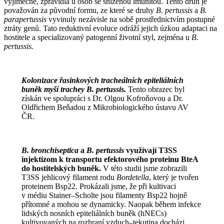
výjimečně, zpravidla u osob se sníženou imunitou. Tento druh je
považován za původní formu, ze které se druhy
B. pertussis
a
B.
parapertussis
vyvinuly nezávisle na sobě prostřednictvím postupné
ztráty genů. Tato reduktivní evoluce odráží jejich úzkou adaptaci na
hostitele a specializovaný patogenní životní styl, zejména u
B.
pertussis.
Kolonizace řasinkových tracheálních epiteliálních
buněk myší trachey B. pertussis.
Tento obrazec byl
získán ve spolupráci s Dr. Olgou Kofroňovou a Dr.
Oldřichem Beňadou z Mikrobiologického ústavu AV
ČR.
B. bronchiseptica
a
B. pertussis
využívají T3SS
injektizom k transportu efektorového proteinu BteA
do hostitelských buněk.
V této studii jsme zobrazili
T3SS jehlicový filament rodu
Bordetella
, který je tvořen
proteinem Bsp22. Prokázali jsme, že při kultivaci
v médiu Stainer–Scholte jsou filamenty Bsp22 hojně
přítomné a mohou se dynamicky. Naopak během infekce
lidských nosních epiteliálních buněk (hNECs)
kultivovaných na rozhraní vzduch–tekutina docházi