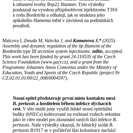
k utlumení tvorby Bsp22 filamnet. Tyto výsledky
poukazují na vysokou přizpůsobivost injektizomu T3SS
u rodu
Bordetella
a odhalují, jak se struktura jeho
apikálního filamenta mění v závislosti na podmínkách
prostředí.
Malcova I,
Zmuda M, Valecka J, and
Kamanova J.*
(2025).
Assembly and dynamic regulation of the tip filament of the
Bordetella type III secretion system injectisome.
mBio
,
accepted.
This work has been funded by grant 24-11053S of the Czech
Science Foundation (www.gacr.cz), and a grant from the
Programme Johannes Amos Comenius under the Ministry of
Education, Youth and Sports of the Czech Republic (project Nr
CZ.02.01.01/00/22_008/0004597).
Nosní epitel představuje první místo kontaktu mezi
B. pertussis
a hostitelem během infekce dýchacích
cest.
V této studii jsme využili lidské nosní epiteliální
buňky (hNECs) kultivované na rozhraní vzduch–tekutina
jako
in
vitro
model pro zkoumání raných fází infekce
B.
pertussis
. Naše výsledky ukazují, že klinický izolát
B.
pertussis
B1917 se v počáteční fázi kolonizace nachází