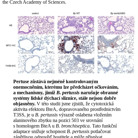
the Czech Academy of Sciences.
Pertuse zůstává nejméně kontrolovaným
onemocněním, kterému lze předcházet očkováním,
a mechanismy, jimiž
B.
pertussis
narušuje obranné
systémy lidské dýchací sliznice, stále nejsou dobře
objasněny.
V této studii jsme zjistili, že cytotoxická
aktivita efektoru BteA, dopravovaného prostřednictvím
T3SS, je u
B. pertussis
výrazně oslabena vložením
alaninového zbytku na pozici 503 ve srovnání
s homologem BteA u
B.
bronchiseptica
. Tato funkční
adaptace snižuje schopnost
B.
pertussis
potlačovat
zánětlivou odpověď hostitele a může přispívat