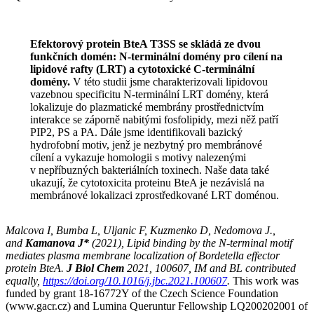
Efektorový protein BteA T3SS se skládá ze dvou
funkčních domén: N-terminální domény pro cílení na
lipidové rafty (LRT) a cytotoxické C-terminální
domény.
V této studii jsme charakterizovali lipidovou
vazebnou specificitu N-terminální LRT domény, která
lokalizuje do plazmatické membrány prostřednictvím
interakce se záporně nabitými fosfolipidy, mezi něž patří
PIP2, PS a PA. Dále jsme identifikovali bazický
hydrofobní motiv, jenž je nezbytný pro membránové
cílení a vykazuje homologii s motivy nalezenými
v nepříbuzných bakteriálních toxinech. Naše data také
ukazují, že cytotoxicita proteinu BteA je nezávislá na
membránové lokalizaci zprostředkované LRT doménou.
Malcova I, Bumba L, Uljanic F, Kuzmenko D, Nedomova J.,
and
Kamanova J*
(2021), Lipid binding by the N-terminal motif
mediates plasma membrane localization of Bordetella effector
protein BteA.
J Biol Chem
2021, 100607, IM and BL contributed
equally,
https://doi.org/10.1016/j.jbc.2021.100607
.
This work was
funded by grant 18-16772Y of the Czech Science Foundation
(www.gacr.cz) and Lumina Queruntur Fellowship LQ200202001 of