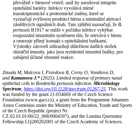
převážně v hlenové vrstvě, aniž by narušoval integritu
epiteliální bariéry. Infekce vyvolává mírné
transkriptomické a proteomické změny, které se
vyznačují zvýšenou produkcí hlenu a minimální aktivací
zánětlivých signálních drah. Tato zjištění naznačují, že
B.
pertussis
B1917 se může v počátku infekce vyhýbat
rozpoznání imunitním systémem tím, že setrvává v hlenu
a omezuje přímý kontakt s epiteliálními buňkami.
Výsledky zároveň zdůrazňují důležitost dalších složek
slizniční imunity, jako jsou rezidentní imunitní buňky, pro
zahájení účinné obranné reakce.
Zmuda M, Malcova I, Pravdova B, Cerny O, Vondrova D,
and
Kamanova
J.*
(2025): Limited response of primary nasal
epithelial cells to Bordetella pertussis infection.
Microbiology
Spectrum
,
https://doi.org/10.1128/spectrum.01267-25
. This work
was funded by the grant 21-05466S of the Czech Science
Foundation (www.gacr.cz), a grant from the Programme Johannes
Amos Comenius under the Ministry of Education, Youth and Sports
of the Czech Republic (project Nr
CZ.02.01.01/00/22_008/0004597), and the Lumina Queruntur
Fellowship LQ200202001 of the Czech Academy of Sciences.