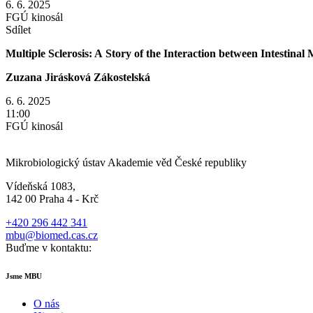
6. 6. 2025
FGÚ kinosál
Sdílet
Multiple Sclerosis: A Story of the Interaction between Intestin
Zuzana Jirásková Zákostelská
6. 6. 2025
11:00
FGÚ kinosál
Mikrobiologický ústav Akademie věd České republiky
Vídeňská 1083,
142 00 Praha 4 - Krč
+420 296 442 341
mbu@biomed.cas.cz
Buďme v kontaktu:
Jsme MBU
O nás