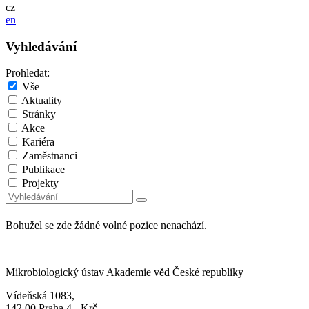
cz
en
Vyhledávání
Prohledat:
Vše
Aktuality
Stránky
Akce
Kariéra
Zaměstnanci
Publikace
Projekty
Bohužel se zde žádné volné pozice nenachází.
Mikrobiologický ústav Akademie věd České republiky
Vídeňská 1083,
142 00 Praha 4 - Krč