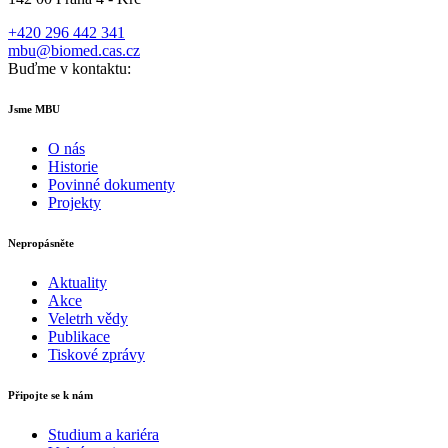
+420 296 442 341
mbu@biomed.cas.cz
Buďme v kontaktu:
Jsme MBU
O nás
Historie
Povinné dokumenty
Projekty
Nepropásněte
Aktuality
Akce
Veletrh vědy
Publikace
Tiskové zprávy
Připojte se k nám
Studium a kariéra