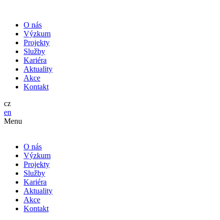
O nás
Výzkum
Projekty
Služby
Kariéra
Aktuality
Akce
Kontakt
cz
en
Menu
O nás
Výzkum
Projekty
Služby
Kariéra
Aktuality
Akce
Kontakt