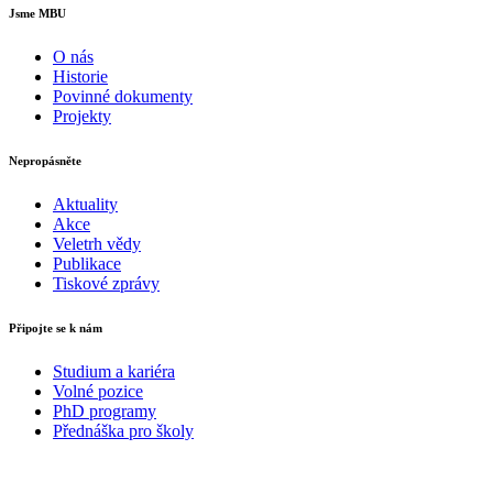
Jsme MBU
O nás
Historie
Povinné dokumenty
Projekty
Nepropásněte
Aktuality
Akce
Veletrh vědy
Publikace
Tiskové zprávy
Připojte se k nám
Studium a kariéra
Volné pozice
PhD programy
Přednáška pro školy