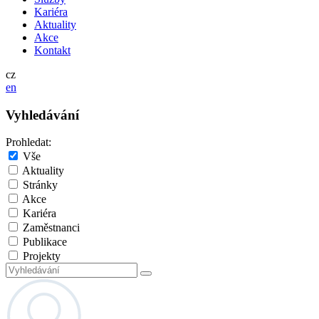
Kariéra
Aktuality
Akce
Kontakt
cz
en
Vyhledávání
Prohledat:
Vše
Aktuality
Stránky
Akce
Kariéra
Zaměstnanci
Publikace
Projekty