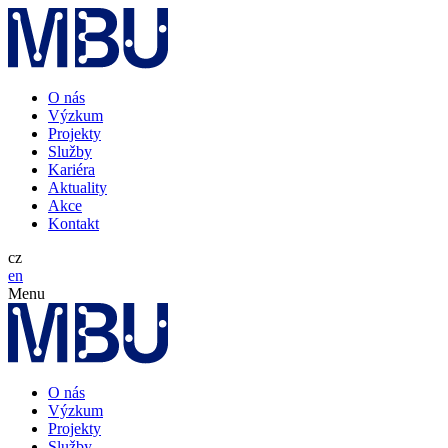
O nás
Výzkum
Projekty
Služby
Kariéra
Aktuality
Akce
Kontakt
cz
en
Menu
O nás
Výzkum
Projekty
Služby