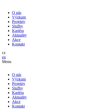
O nás
Výzkum
Projekty
Služby
Kariéra
Aktuality
Akce
Kontakt
cz
en
Menu
O nás
Výzkum
Projekty
Služby
Kariéra
Aktuality
Akce
Kontakt