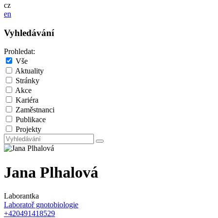
cz
en
Vyhledávání
Prohledat:
Vše
Aktuality
Stránky
Akce
Kariéra
Zaměstnanci
Publikace
Projekty
Jana Plhalová
Laborantka
Laboratoř gnotobiologie
+420491418529