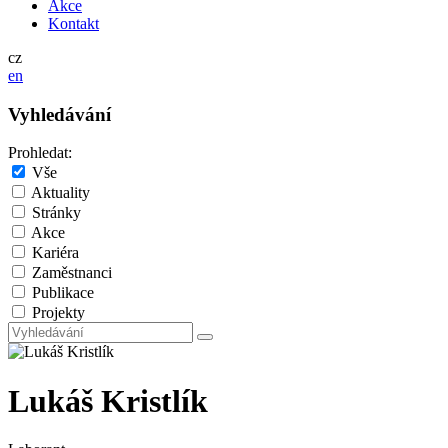
Akce
Kontakt
cz
en
Vyhledávání
Prohledat:
Vše
Aktuality
Stránky
Akce
Kariéra
Zaměstnanci
Publikace
Projekty
Lukáš Kristlík