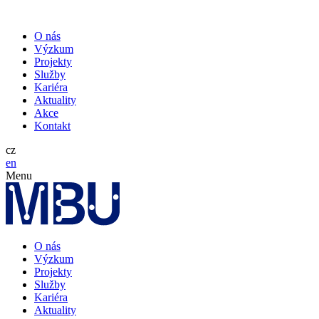
O nás
Výzkum
Projekty
Služby
Kariéra
Aktuality
Akce
Kontakt
cz
en
Menu
O nás
Výzkum
Projekty
Služby
Kariéra
Aktuality