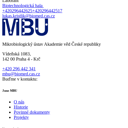
Laborant
Biotechnologická hala
+420296442625
+420296442517
lukas.kristlik@biomed.cas.cz
Mikrobiologický ústav Akademie věd České republiky
Vídeňská 1083,
142 00 Praha 4 - Krč
+420 296 442 341
mbu@biomed.cas.cz
Buďme v kontaktu:
Jsme MBU
O nás
Historie
Povinné dokumenty
Projekty