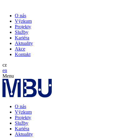
O nás
Výzkum
Projekty
Služby
Kariéra
Aktuality
Akce
Kontakt
cz
en
Menu
O nás
Výzkum
Projekty
Služby
Kariéra
Aktuality