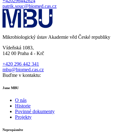
+420296442624
patrik.souc@biomed.cas.cz
Mikrobiologický ústav Akademie věd České republiky
Vídeňská 1083,
142 00 Praha 4 - Krč
+420 296 442 341
mbu@biomed.cas.cz
Buďme v kontaktu:
Jsme MBU
O nás
Historie
Povinné dokumenty
Projekty
Nepropásněte