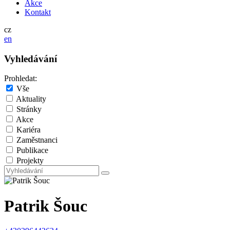
Akce
Kontakt
cz
en
Vyhledávání
Prohledat:
Vše
Aktuality
Stránky
Akce
Kariéra
Zaměstnanci
Publikace
Projekty
Patrik Šouc