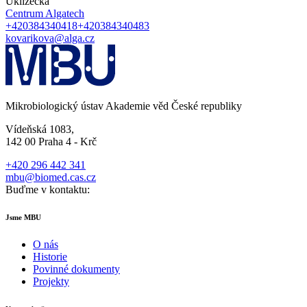
Uklízečka
Centrum Algatech
+420384340418
+420384340483
kovarikova@alga.cz
Mikrobiologický ústav Akademie věd České republiky
Vídeňská 1083,
142 00 Praha 4 - Krč
+420 296 442 341
mbu@biomed.cas.cz
Buďme v kontaktu:
Jsme MBU
O nás
Historie
Povinné dokumenty
Projekty