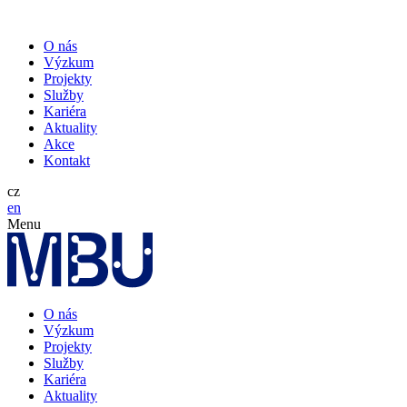
O nás
Výzkum
Projekty
Služby
Kariéra
Aktuality
Akce
Kontakt
cz
en
Menu
O nás
Výzkum
Projekty
Služby
Kariéra
Aktuality