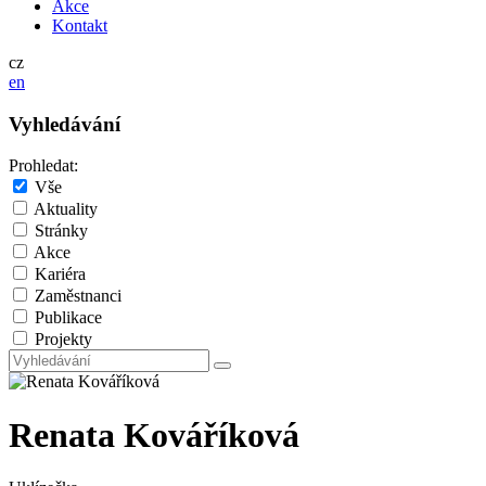
Akce
Kontakt
cz
en
Vyhledávání
Prohledat:
Vše
Aktuality
Stránky
Akce
Kariéra
Zaměstnanci
Publikace
Projekty
Renata Kováříková