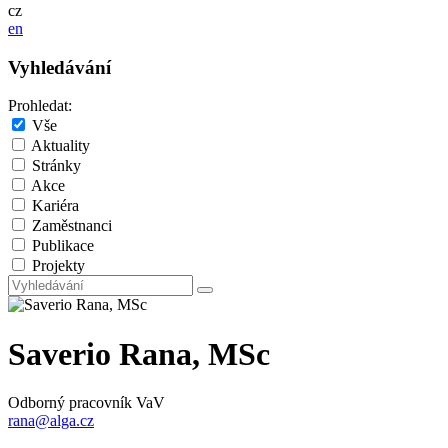
cz
en
Vyhledávání
Prohledat:
Vše
Aktuality
Stránky
Akce
Kariéra
Zaměstnanci
Publikace
Projekty
Saverio Rana, MSc
Odborný pracovník VaV
rana@alga.cz