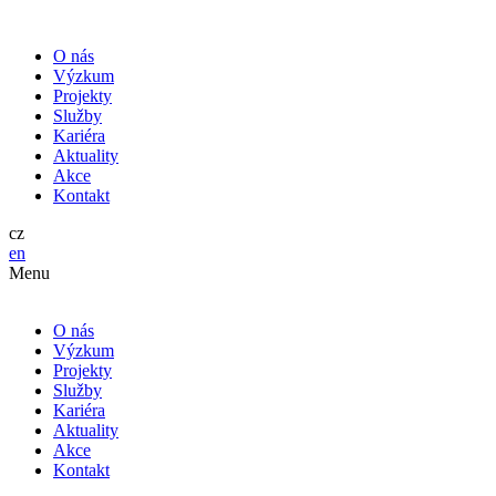
O nás
Výzkum
Projekty
Služby
Kariéra
Aktuality
Akce
Kontakt
cz
en
Menu
O nás
Výzkum
Projekty
Služby
Kariéra
Aktuality
Akce
Kontakt