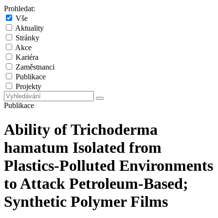
Prohledat:
Vše
Aktuality
Stránky
Akce
Kariéra
Zaměstnanci
Publikace
Projekty
Publikace
Ability of Trichoderma
hamatum Isolated from
Plastics-Polluted Environments
to Attack Petroleum-Based;
Synthetic Polymer Films