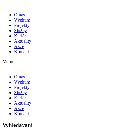
O nás
Výzkum
Projekty
Služby
Kariéra
Aktuality
Akce
Kontakt
Menu
O nás
Výzkum
Projekty
Služby
Kariéra
Aktuality
Akce
Kontakt
Vyhledávání