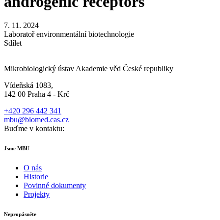
androgenic receptors
7. 11. 2024
Laboratoř environmentální biotechnologie
Sdílet
Mikrobiologický ústav Akademie věd České republiky
Vídeňská 1083,
142 00 Praha 4 - Krč
+420 296 442 341
mbu@biomed.cas.cz
Buďme v kontaktu:
Jsme MBU
O nás
Historie
Povinné dokumenty
Projekty
Nepropásněte