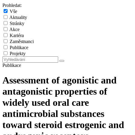
Prohledat:
Vše
Aktuality
Stránky
Akce
Kariéra
Zaměstnanci
Publikace
Projekty
Publikace
Assessment of agonistic and
antagonistic properties of
widely used oral care
antimicrobial substances
toward steroid estrogenic and