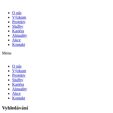
O nás
Výzkum
Projekty
Služby
Kariéra
Aktuality
Akce
Kontakt
Menu
O nás
Výzkum
Projekty
Služby
Kariéra
Aktuality
Akce
Kontakt
Vyhledávání