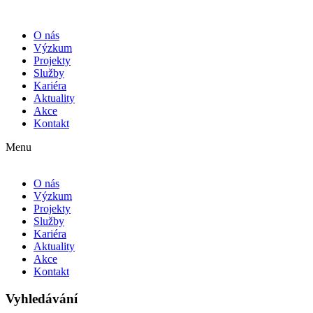
O nás
Výzkum
Projekty
Služby
Kariéra
Aktuality
Akce
Kontakt
Menu
O nás
Výzkum
Projekty
Služby
Kariéra
Aktuality
Akce
Kontakt
Vyhledávání