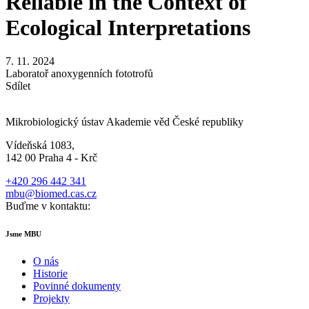
Reliable in the Context of
Ecological Interpretations
7. 11. 2024
Laboratoř anoxygenních fototrofů
Sdílet
Mikrobiologický ústav Akademie věd České republiky
Vídeňská 1083,
142 00 Praha 4 - Krč
+420 296 442 341
mbu@biomed.cas.cz
Buďme v kontaktu:
Jsme MBU
O nás
Historie
Povinné dokumenty
Projekty