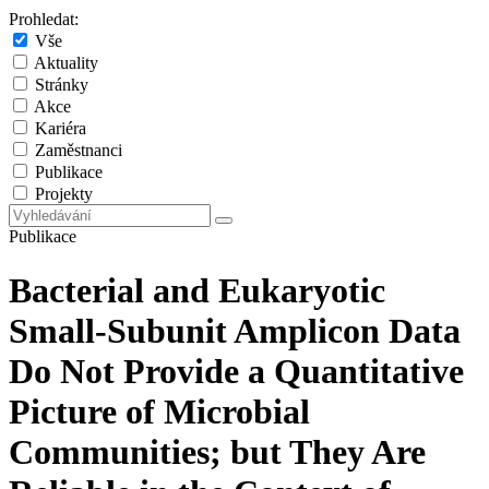
Prohledat:
Vše
Aktuality
Stránky
Akce
Kariéra
Zaměstnanci
Publikace
Projekty
Publikace
Bacterial and Eukaryotic
Small-Subunit Amplicon Data
Do Not Provide a Quantitative
Picture of Microbial
Communities; but They Are