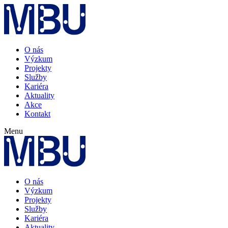
O nás
Výzkum
Projekty
Služby
Kariéra
Aktuality
Akce
Kontakt
Menu
O nás
Výzkum
Projekty
Služby
Kariéra
Aktuality