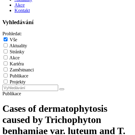
Akce
Kontakt
Vyhledávání
Prohledat:
Vše
Aktuality
Stránky
Akce
Kariéra
Zaměstnanci
Publikace
Projekty
Publikace
Cases of dermatophytosis
caused by Trichophyton
benhamiae var. luteum and T.