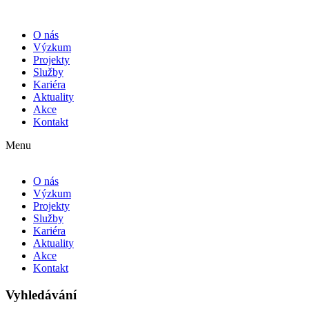
O nás
Výzkum
Projekty
Služby
Kariéra
Aktuality
Akce
Kontakt
Menu
O nás
Výzkum
Projekty
Služby
Kariéra
Aktuality
Akce
Kontakt
Vyhledávání