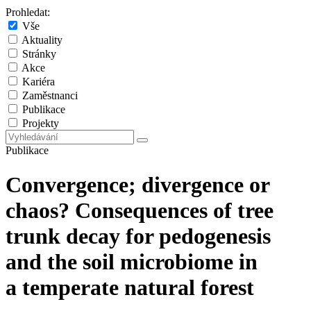
Prohledat:
Vše
Aktuality
Stránky
Akce
Kariéra
Zaměstnanci
Publikace
Projekty
Publikace
Convergence; divergence or
chaos? Consequences of tree
trunk decay for pedogenesis
and the soil microbiome in
a temperate natural forest