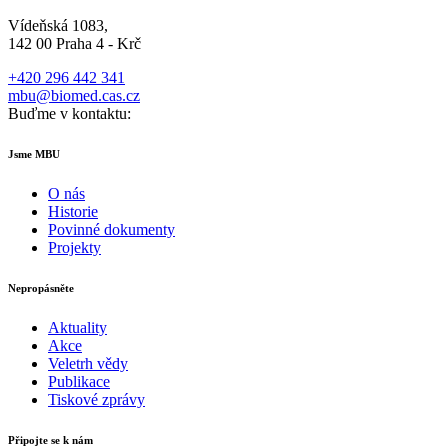
Vídeňská 1083,
142 00 Praha 4 - Krč
+420 296 442 341
mbu@biomed.cas.cz
Buďme v kontaktu:
Jsme MBU
O nás
Historie
Povinné dokumenty
Projekty
Nepropásněte
Aktuality
Akce
Veletrh vědy
Publikace
Tiskové zprávy
Připojte se k nám