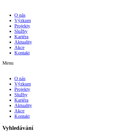
O nás
Výzkum
Projekty
Služby
Kariéra
Aktuality
Akce
Kontakt
Menu
O nás
Výzkum
Projekty
Služby
Kariéra
Aktuality
Akce
Kontakt
Vyhledávání