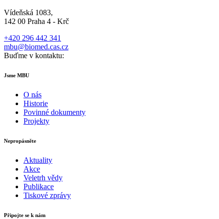
Vídeňská 1083,
142 00 Praha 4 - Krč
+420 296 442 341
mbu@biomed.cas.cz
Buďme v kontaktu:
Jsme MBU
O nás
Historie
Povinné dokumenty
Projekty
Nepropásněte
Aktuality
Akce
Veletrh vědy
Publikace
Tiskové zprávy
Připojte se k nám