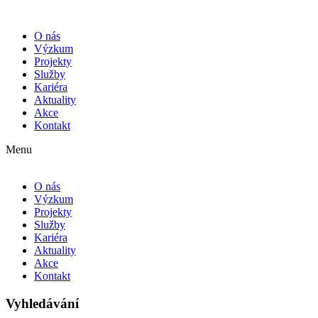
O nás
Výzkum
Projekty
Služby
Kariéra
Aktuality
Akce
Kontakt
Menu
O nás
Výzkum
Projekty
Služby
Kariéra
Aktuality
Akce
Kontakt
Vyhledávání