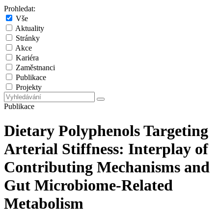
Prohledat:
Vše
Aktuality
Stránky
Akce
Kariéra
Zaměstnanci
Publikace
Projekty
Publikace
Dietary Polyphenols Targeting
Arterial Stiffness: Interplay of
Contributing Mechanisms and
Gut Microbiome-Related
Metabolism