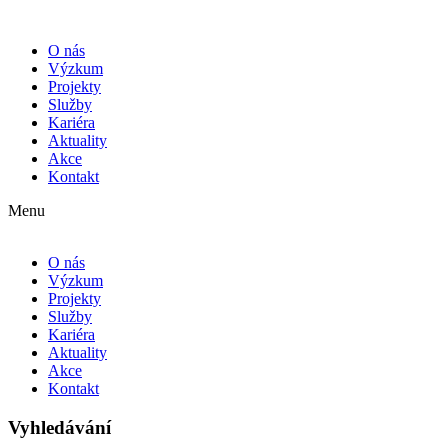
O nás
Výzkum
Projekty
Služby
Kariéra
Aktuality
Akce
Kontakt
Menu
O nás
Výzkum
Projekty
Služby
Kariéra
Aktuality
Akce
Kontakt
Vyhledávání