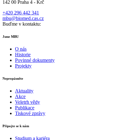
142 00 Praha 4 - Krč
+420 296 442 341
mbu@biomed.cas.cz
Buďme v kontaktu:
Jsme MBU
O nás
Historie
Povinné dokumenty
Projekty
Nepropásněte
Aktuality
Akce
Veletrh vědy
Publikace
Tiskové zprávy
Připojte se k nám
Studium a kariéra