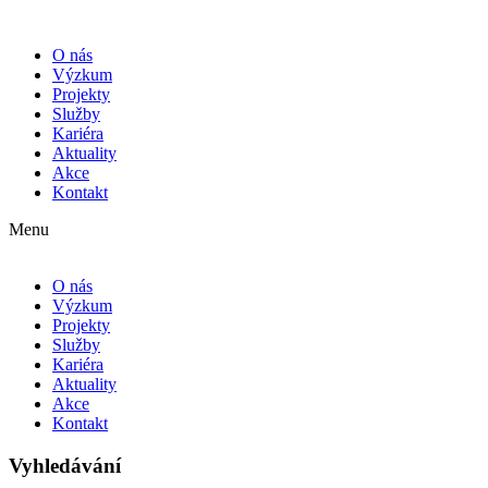
O nás
Výzkum
Projekty
Služby
Kariéra
Aktuality
Akce
Kontakt
Menu
O nás
Výzkum
Projekty
Služby
Kariéra
Aktuality
Akce
Kontakt
Vyhledávání