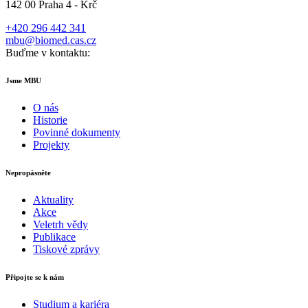
142 00 Praha 4 - Krč
+420 296 442 341
mbu@biomed.cas.cz
Buďme v kontaktu:
Jsme MBU
O nás
Historie
Povinné dokumenty
Projekty
Nepropásněte
Aktuality
Akce
Veletrh vědy
Publikace
Tiskové zprávy
Připojte se k nám
Studium a kariéra