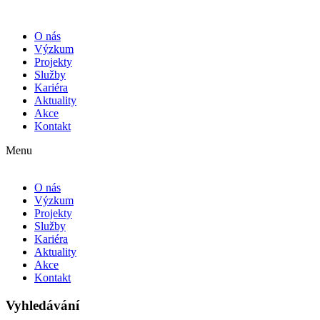
O nás
Výzkum
Projekty
Služby
Kariéra
Aktuality
Akce
Kontakt
Menu
O nás
Výzkum
Projekty
Služby
Kariéra
Aktuality
Akce
Kontakt
Vyhledávání