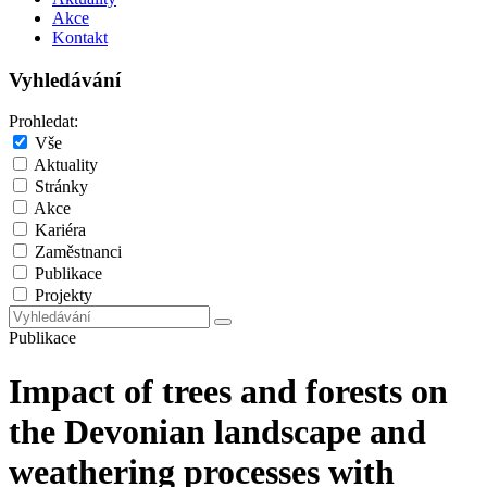
Akce
Kontakt
Vyhledávání
Prohledat:
Vše
Aktuality
Stránky
Akce
Kariéra
Zaměstnanci
Publikace
Projekty
Publikace
Impact of trees and forests on
the Devonian landscape and
weathering processes with