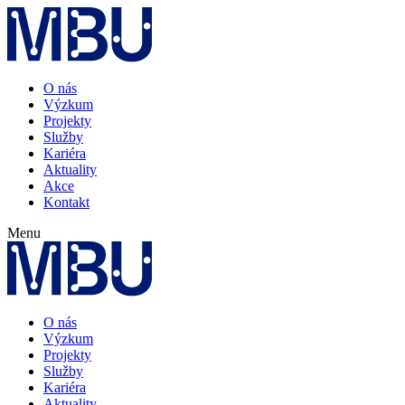
O nás
Výzkum
Projekty
Služby
Kariéra
Aktuality
Akce
Kontakt
Menu
O nás
Výzkum
Projekty
Služby
Kariéra
Aktuality