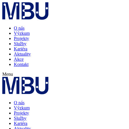
O nás
Výzkum
Projekty
Služby
Kariéra
Aktuality
Akce
Kontakt
Menu
O nás
Výzkum
Projekty
Služby
Kariéra
Aktuality