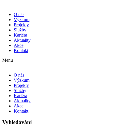
O nás
Výzkum
Projekty
Služby
Kariéra
Aktuality
Akce
Kontakt
Menu
O nás
Výzkum
Projekty
Služby
Kariéra
Aktuality
Akce
Kontakt
Vyhledávání