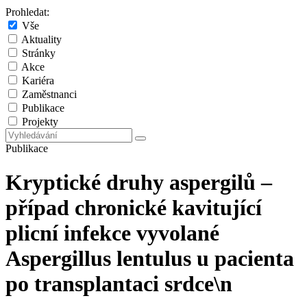
Prohledat:
Vše
Aktuality
Stránky
Akce
Kariéra
Zaměstnanci
Publikace
Projekty
Publikace
Kryptické druhy aspergilů –
případ chronické kavitující
plicní infekce vyvolané
Aspergillus lentulus u pacienta
po transplantaci srdce\n