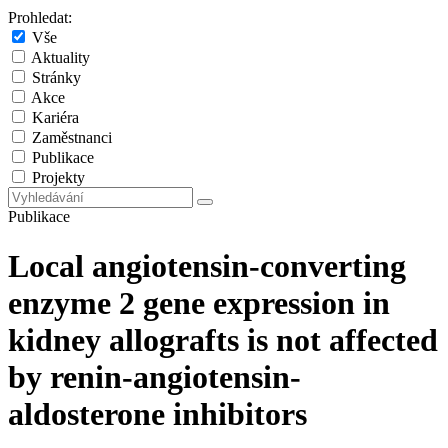
Prohledat:
Vše
Aktuality
Stránky
Akce
Kariéra
Zaměstnanci
Publikace
Projekty
Publikace
Local angiotensin-converting
enzyme 2 gene expression in
kidney allografts is not affected
by renin-angiotensin-
aldosterone inhibitors