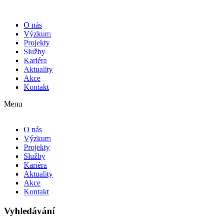
O nás
Výzkum
Projekty
Služby
Kariéra
Aktuality
Akce
Kontakt
Menu
O nás
Výzkum
Projekty
Služby
Kariéra
Aktuality
Akce
Kontakt
Vyhledávání