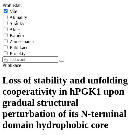
Prohledat:
Vše
Aktuality
Stránky
Akce
Kariéra
Zaměstnanci
Publikace
Projekty
Publikace
Loss of stability and unfolding
cooperativity in hPGK1 upon
gradual structural
perturbation of its N-terminal
domain hydrophobic core