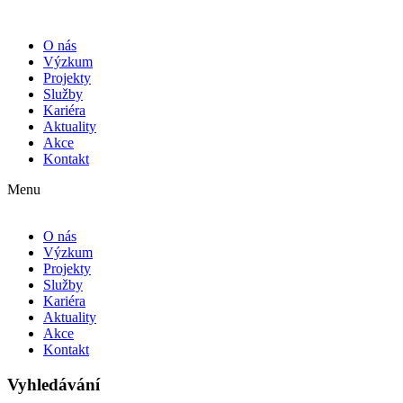
O nás
Výzkum
Projekty
Služby
Kariéra
Aktuality
Akce
Kontakt
Menu
O nás
Výzkum
Projekty
Služby
Kariéra
Aktuality
Akce
Kontakt
Vyhledávání