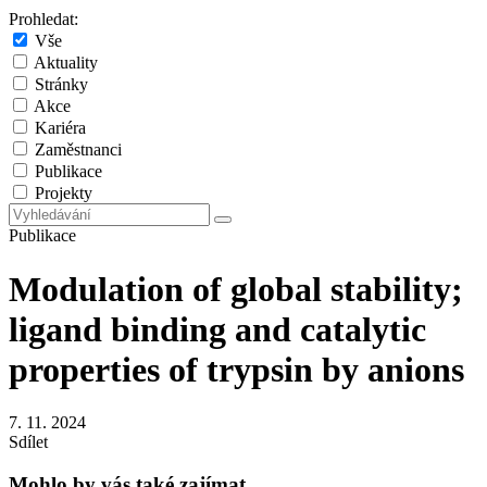
Prohledat:
Vše
Aktuality
Stránky
Akce
Kariéra
Zaměstnanci
Publikace
Projekty
Publikace
Modulation of global stability;
ligand binding and catalytic
properties of trypsin by anions
7. 11. 2024
Sdílet
Mohlo by vás také zajímat