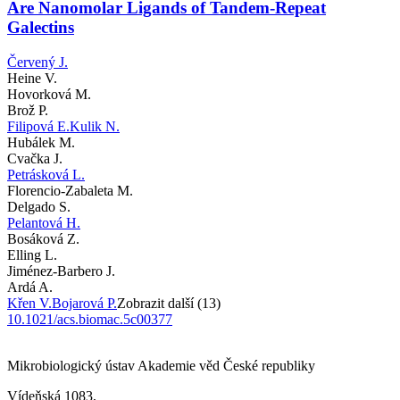
Are Nanomolar Ligands of Tandem-Repeat
Galectins
Červený J.
Heine V.
Hovorková M.
Brož P.
Filipová E.
Kulik N.
Hubálek M.
Cvačka J.
Petrásková L.
Florencio-Zabaleta M.
Delgado S.
Pelantová H.
Bosáková Z.
Elling L.
Jiménez-Barbero J.
Ardá A.
Křen V.
Bojarová P.
Zobrazit další (13)
10.1021/acs.biomac.5c00377
Mikrobiologický ústav Akademie věd České republiky
Vídeňská 1083,