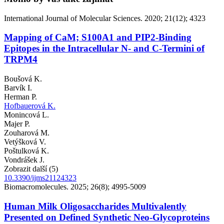
International Journal of Molecular Sciences. 2020; 21(12); 4323
Mapping of CaM; S100A1 and PIP2-Binding
Epitopes in the Intracellular N- and C-Termini of
TRPM4
Boušová K.
Barvík I.
Herman P.
Hofbauerová K.
Monincová L.
Majer P.
Zouharová M.
Vetýšková V.
Poštulková K.
Vondrášek J.
Zobrazit další (5)
10.3390/ijms21124323
Biomacromolecules. 2025; 26(8); 4995-5009
Human Milk Oligosaccharides Multivalently
Presented on Defined Synthetic Neo-Glycoproteins