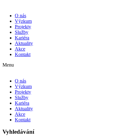
O nás
Výzkum
Projekty
Služby
Kariéra
Aktuality
Akce
Kontakt
Menu
O nás
Výzkum
Projekty
Služby
Kariéra
Aktuality
Akce
Kontakt
Vyhledávání