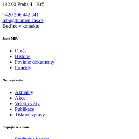
142 00 Praha 4 - Krč
+420 296 442 341
mbu@biomed.cas.cz
Buďme v kontaktu:
Jsme MBU
O nás
Historie
Povinné dokumenty
Projekty
Nepropásněte
Aktuality
Akce
Veletrh vědy
Publikace
Tiskové zprávy
Připojte se k nám