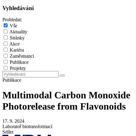
Vyhledávání
Prohledat:
Vše
Aktuality
Stránky
Akce
Kariéra
Zaměstnanci
Publikace
Projekty
Publikace
Multimodal Carbon Monoxide
Photorelease from Flavonoids
17. 9. 2024
Laboratoř biotransformací
Sdílet