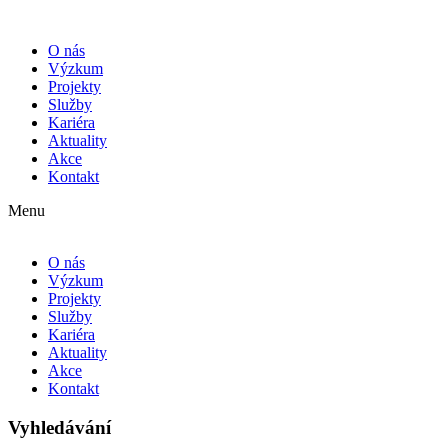
O nás
Výzkum
Projekty
Služby
Kariéra
Aktuality
Akce
Kontakt
Menu
O nás
Výzkum
Projekty
Služby
Kariéra
Aktuality
Akce
Kontakt
Vyhledávání