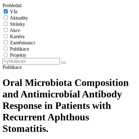
Prohledat:
Vše
Aktuality
Stránky
Akce
Kariéra
Zaměstnanci
Publikace
Projekty
Publikace
Oral Microbiota Composition
and Antimicrobial Antibody
Response in Patients with
Recurrent Aphthous
Stomatitis.