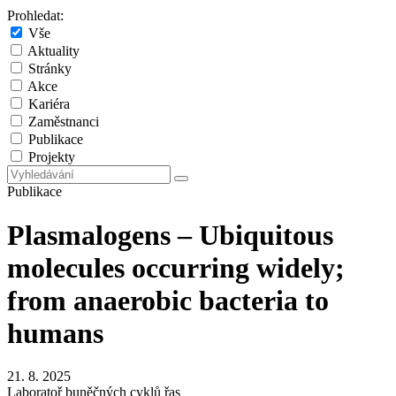
Prohledat:
Vše
Aktuality
Stránky
Akce
Kariéra
Zaměstnanci
Publikace
Projekty
Publikace
Plasmalogens – Ubiquitous
molecules occurring widely;
from anaerobic bacteria to
humans
21. 8. 2025
Laboratoř buněčných cyklů řas