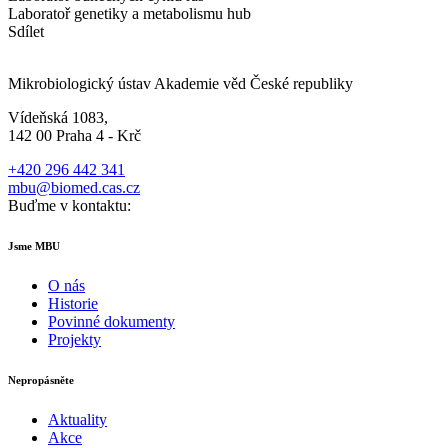
Laboratoř genetiky a metabolismu hub
Sdílet
Mikrobiologický ústav Akademie věd České republiky
Vídeňská 1083,
142 00 Praha 4 - Krč
+420 296 442 341
mbu@biomed.cas.cz
Buďme v kontaktu:
Jsme MBU
O nás
Historie
Povinné dokumenty
Projekty
Nepropásněte
Aktuality
Akce