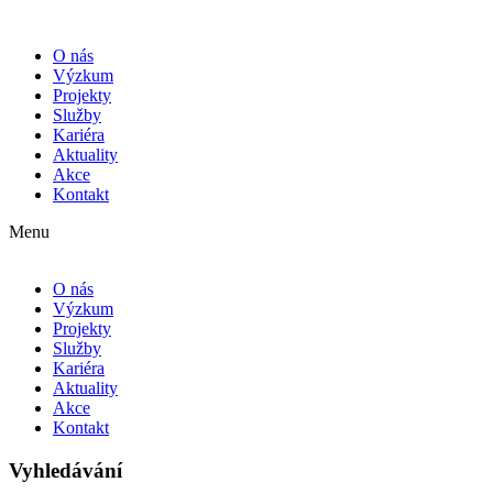
O nás
Výzkum
Projekty
Služby
Kariéra
Aktuality
Akce
Kontakt
Menu
O nás
Výzkum
Projekty
Služby
Kariéra
Aktuality
Akce
Kontakt
Vyhledávání