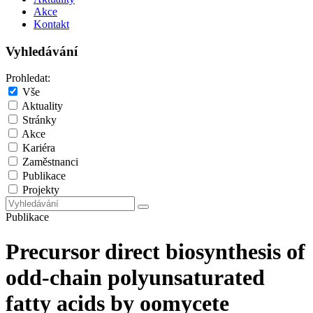
Akce
Kontakt
Vyhledávání
Prohledat:
Vše
Aktuality
Stránky
Akce
Kariéra
Zaměstnanci
Publikace
Projekty
Publikace
Precursor direct biosynthesis of
odd-chain polyunsaturated
fatty acids by oomycete