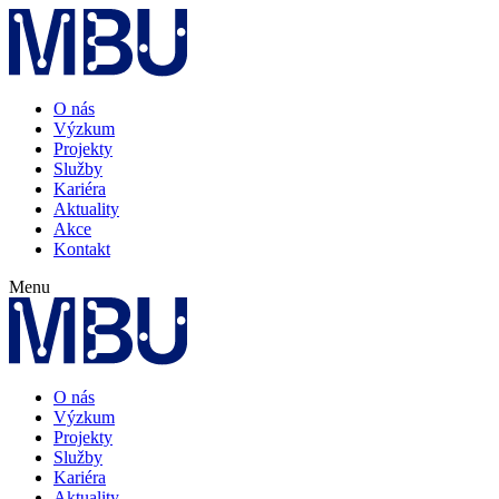
O nás
Výzkum
Projekty
Služby
Kariéra
Aktuality
Akce
Kontakt
Menu
O nás
Výzkum
Projekty
Služby
Kariéra
Aktuality