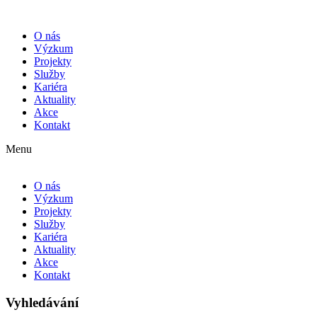
O nás
Výzkum
Projekty
Služby
Kariéra
Aktuality
Akce
Kontakt
Menu
O nás
Výzkum
Projekty
Služby
Kariéra
Aktuality
Akce
Kontakt
Vyhledávání