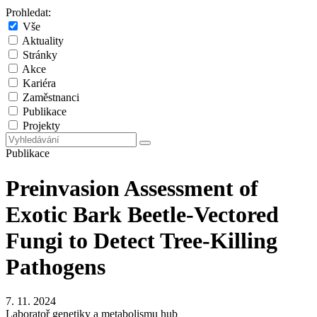
Prohledat:
Vše
Aktuality
Stránky
Akce
Kariéra
Zaměstnanci
Publikace
Projekty
Publikace
Preinvasion Assessment of
Exotic Bark Beetle-Vectored
Fungi to Detect Tree-Killing
Pathogens
7. 11. 2024
Laboratoř genetiky a metabolismu hub