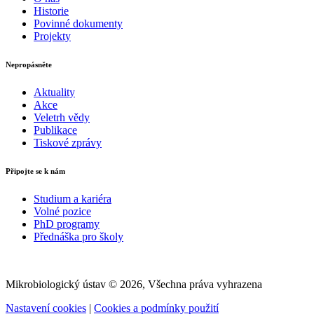
Historie
Povinné dokumenty
Projekty
Nepropásněte
Aktuality
Akce
Veletrh vědy
Publikace
Tiskové zprávy
Připojte se k nám
Studium a kariéra
Volné pozice
PhD programy
Přednáška pro školy
Mikrobiologický ústav © 2026, Všechna práva vyhrazena
Nastavení cookies
|
Cookies a podmínky použití