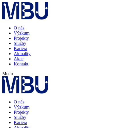
O nás
Výzkum
Projekty
Služby
Kariéra
Aktuality
Akce
Kontakt
Menu
O nás
Výzkum
Projekty
Služby
Kariéra
Aktuality