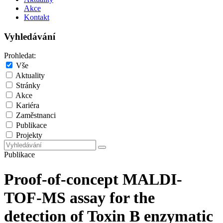
Akce
Kontakt
Vyhledávání
Prohledat:
Vše
Aktuality
Stránky
Akce
Kariéra
Zaměstnanci
Publikace
Projekty
Publikace
Proof-of-concept MALDI-
TOF-MS assay for the
detection of Toxin B enzymatic