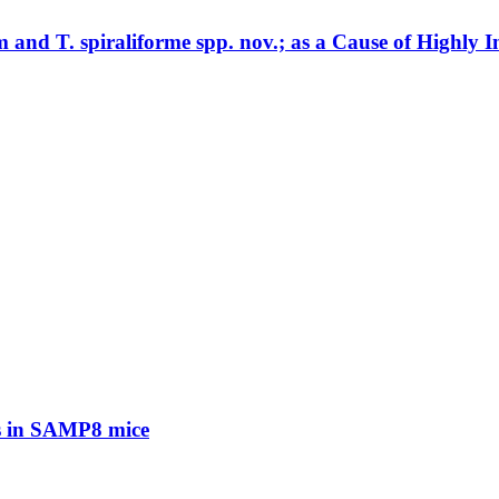
and T. spiraliforme spp. nov.; as a Cause of Highly 
es in SAMP8 mice