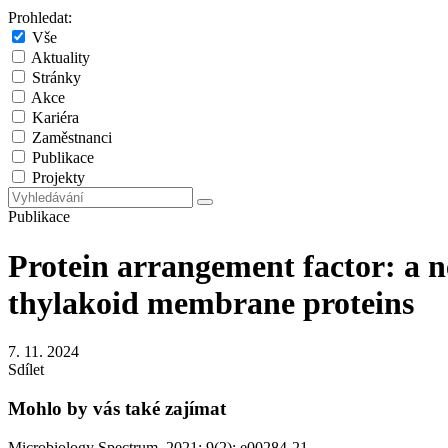
Prohledat:
Vše
Aktuality
Stránky
Akce
Kariéra
Zaměstnanci
Publikace
Projekty
Publikace
Protein arrangement factor: a n
thylakoid membrane proteins
7. 11. 2024
Sdílet
Mohlo by vás také zajímat
Microbiology Spectrum. 2021; 9(2); e00284-21