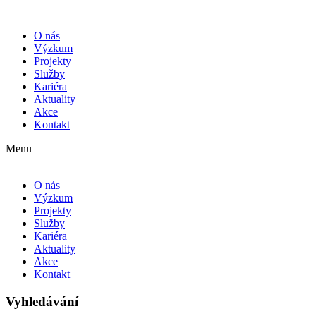
O nás
Výzkum
Projekty
Služby
Kariéra
Aktuality
Akce
Kontakt
Menu
O nás
Výzkum
Projekty
Služby
Kariéra
Aktuality
Akce
Kontakt
Vyhledávání