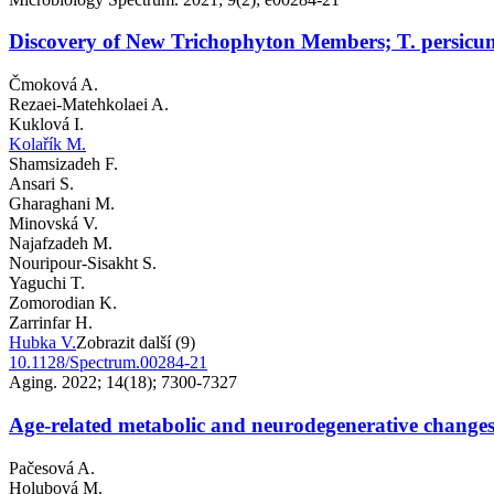
Discovery of New Trichophyton Members; T. persicum 
Čmoková A.
Rezaei-Matehkolaei A.
Kuklová I.
Kolařík M.
Shamsizadeh F.
Ansari S.
Gharaghani M.
Minovská V.
Najafzadeh M.
Nouripour-Sisakht S.
Yaguchi T.
Zomorodian K.
Zarrinfar H.
Hubka V.
Zobrazit další (9)
10.1128/Spectrum.00284-21
Aging. 2022; 14(18); 7300-7327
Age-related metabolic and neurodegenerative chang
Pačesová A.
Holubová M.