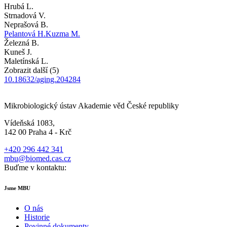
Hrubá L.
Strnadová V.
Neprašová B.
Pelantová H.
Kuzma M.
Železná B.
Kuneš J.
Maletínská L.
Zobrazit další (5)
10.18632/aging.204284
Mikrobiologický ústav Akademie věd České republiky
Vídeňská 1083,
142 00 Praha 4 - Krč
+420 296 442 341
mbu@biomed.cas.cz
Buďme v kontaktu:
Jsme MBU
O nás
Historie
Povinné dokumenty