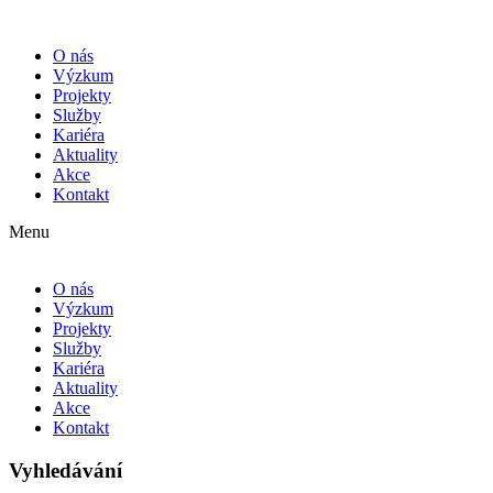
O nás
Výzkum
Projekty
Služby
Kariéra
Aktuality
Akce
Kontakt
Menu
O nás
Výzkum
Projekty
Služby
Kariéra
Aktuality
Akce
Kontakt
Vyhledávání