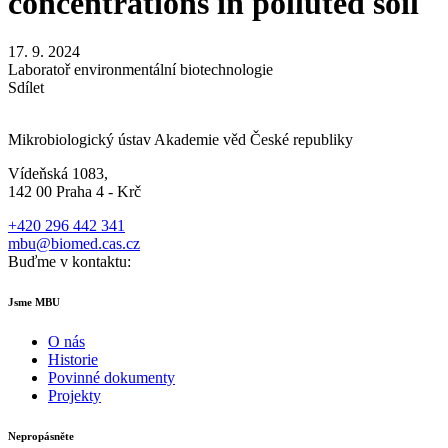
concentrations in polluted soil
17. 9. 2024
Laboratoř environmentální biotechnologie
Sdílet
Mikrobiologický ústav Akademie věd České republiky
Vídeňská 1083,
142 00 Praha 4 - Krč
+420 296 442 341
mbu@biomed.cas.cz
Buďme v kontaktu:
Jsme MBU
O nás
Historie
Povinné dokumenty
Projekty
Nepropásněte