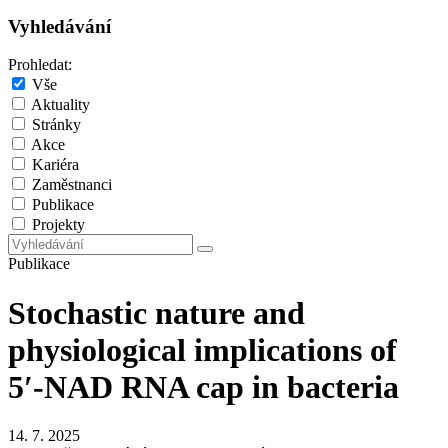
Vyhledávání
Prohledat:
Vše
Aktuality
Stránky
Akce
Kariéra
Zaměstnanci
Publikace
Projekty
Publikace
Stochastic nature and
physiological implications of
5′-NAD RNA cap in bacteria
14. 7. 2025