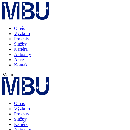
O nás
Výzkum
Projekty
Služby
Kariéra
Aktuality
Akce
Kontakt
Menu
O nás
Výzkum
Projekty
Služby
Kariéra
Aktuality