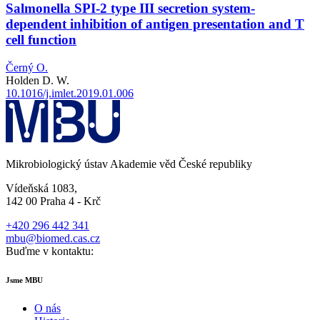
Salmonella SPI-2 type III secretion system-
dependent inhibition of antigen presentation and T
cell function
Černý O.
Holden D. W.
10.1016/j.imlet.2019.01.006
Mikrobiologický ústav Akademie věd České republiky
Vídeňská 1083,
142 00 Praha 4 - Krč
+420 296 442 341
mbu@biomed.cas.cz
Buďme v kontaktu:
Jsme MBU
O nás