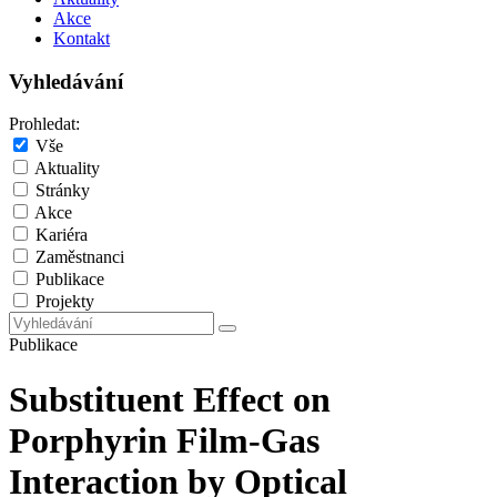
Akce
Kontakt
Vyhledávání
Prohledat:
Vše
Aktuality
Stránky
Akce
Kariéra
Zaměstnanci
Publikace
Projekty
Publikace
Substituent Effect on
Porphyrin Film-Gas
Interaction by Optical