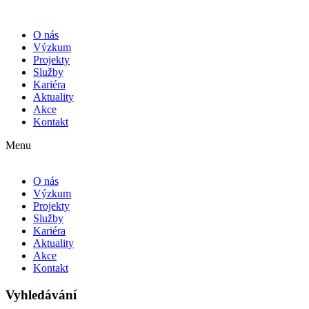
O nás
Výzkum
Projekty
Služby
Kariéra
Aktuality
Akce
Kontakt
Menu
O nás
Výzkum
Projekty
Služby
Kariéra
Aktuality
Akce
Kontakt
Vyhledávání