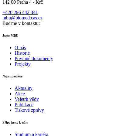
142 00 Praha 4 - Krč
+420 296 442 341
mbu@biomed.cas.cz
Buďme v kontaktu:
Jsme MBU
O nás
Historie
Povinné dokumenty
Projekty
Nepropásněte
Aktuality
Akce
Veletrh vědy
Publikace
Tiskové zprávy
Připojte se k nám
Studium a kariéra