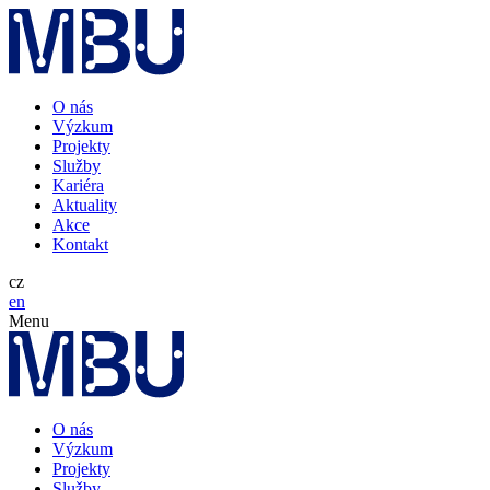
O nás
Výzkum
Projekty
Služby
Kariéra
Aktuality
Akce
Kontakt
cz
en
Menu
O nás
Výzkum
Projekty
Služby