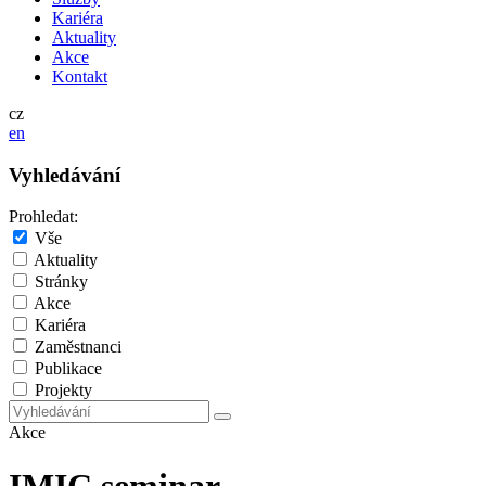
Kariéra
Aktuality
Akce
Kontakt
cz
en
Vyhledávání
Prohledat:
Vše
Aktuality
Stránky
Akce
Kariéra
Zaměstnanci
Publikace
Projekty
Akce
IMIC seminar