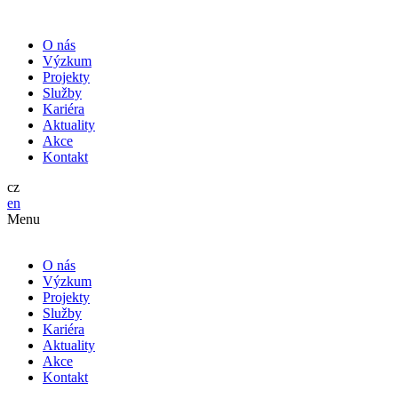
O nás
Výzkum
Projekty
Služby
Kariéra
Aktuality
Akce
Kontakt
cz
en
Menu
O nás
Výzkum
Projekty
Služby
Kariéra
Aktuality
Akce
Kontakt