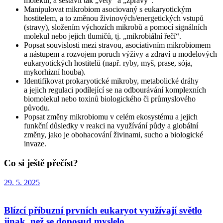
molekul, a sestavit tak „věty“ a „zprávy“.
Manipulovat mikrobiom asociovaný s eukaryotickým
hostitelem, a to změnou živinových/energetických vstupů
(stravy), složením výchozích mikrobů a pomocí signálních
molekul nebo jejich tlumičů, tj. „mikrobiální řečí“.
Popsat souvislosti mezi stravou, asociativním mikrobiomem
a nástupem a rozvojem poruch výživy a zdraví u modelových
eukaryotických hostitelů (např. ryby, myš, prase, sója,
mykorhizní houba).
Identifikovat prokaryotické mikroby, metabolické dráhy
a jejich regulaci podílející se na odbourávání komplexních
biomolekul nebo toxinů biologického či průmyslového
původu.
Popsat změny mikrobiomu v celém ekosystému a jejich
funkční důsledky v reakci na využívání půdy a globální
změny, jako je obohacování živinami, sucho a biologické
invaze.
Co si ještě přečíst?
29. 5. 2025
Blízcí příbuzní prvních eukaryot využívají světlo
jinak, než se doposud myslelo