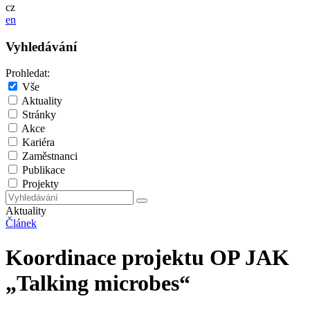
cz
en
Vyhledávání
Prohledat:
Vše
Aktuality
Stránky
Akce
Kariéra
Zaměstnanci
Publikace
Projekty
Aktuality
Článek
Koordinace projektu OP JAK
„Talking microbes“