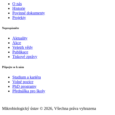
O nás
Historie
Povinné dokumenty
Projekty
Nepropásněte
Aktuality
Akce
Veletrh vědy
Publikace
Tiskové zprávy
Připojte se k nám
Studium a kariéra
Volné pozice
PhD programy
Přednáška pro školy
Mikrobiologický ústav © 2026, Všechna práva vyhrazena