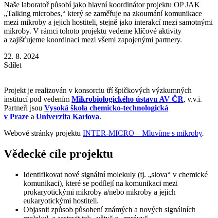
Naše laboratoř působí jako hlavní koordinátor projektu OP JAK
„Talking microbes,“ který se zaměřuje na zkoumání komunikace
mezi mikroby a jejich hostiteli, stejně jako interakcí mezi samotnými
mikroby. V rámci tohoto projektu vedeme klíčové aktivity
a zajišťujeme koordinaci mezi všemi zapojenými partnery.
22. 8. 2024
Sdílet
Projekt je realizován v konsorciu tří špičkových výzkumných
institucí pod vedením
Mikrobiologického ústavu AV ČR
, v.v.i.
Partneři jsou
Vysoká škola chemicko-technologická
v Praze
a
Univerzita Karlova
.
Webové stránky projektu
INTER-MICRO – Mluvíme s mikroby
.
Vědecké cíle projektu
Identifikovat nové signální molekuly (tj. „slova“ v chemické
komunikaci), které se podílejí na komunikaci mezi
prokaryotickými mikroby a/nebo mikroby a jejich
eukaryotickými hostiteli.
Objasnit způsob působení známých a nových signálních