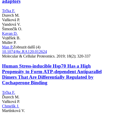
adaptors
Trčka F.
Durech M.
Vaňková P.
Vandová V.
Šimončík O.
Kavan D.
Vojtěšek B.
Muller P.
Man P.
Zobrazit další (4)
10.1074/jbc.RA120.012624
Molecular & Cellular Proteomics. 2019; 18(2); 320-337
Human Stress-inducible Hsp70 Has a High
Propensity to Form ATP-dependent Antiparallel
Dimers That Are Differentially Regulated by
Cochaperone Binding
Trčka F.
Ďurech M.
Vaňková P.
Chmelík J.
Martínková V.