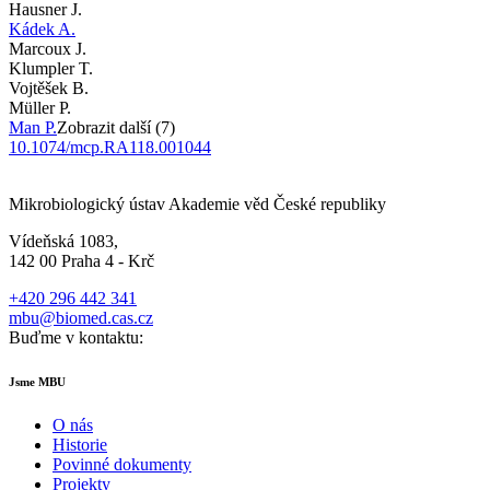
Hausner J.
Kádek A.
Marcoux J.
Klumpler T.
Vojtěšek B.
Müller P.
Man P.
Zobrazit další (7)
10.1074/mcp.RA118.001044
Mikrobiologický ústav Akademie věd České republiky
Vídeňská 1083,
142 00 Praha 4 - Krč
+420 296 442 341
mbu@biomed.cas.cz
Buďme v kontaktu:
Jsme MBU
O nás
Historie
Povinné dokumenty
Projekty