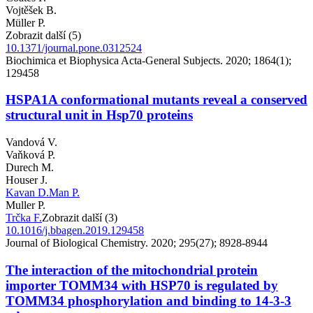
Vojtěšek B.
Müller P.
Zobrazit další (5)
10.1371/journal.pone.0312524
Biochimica et Biophysica Acta-General Subjects. 2020; 1864(1);
129458
HSPA1A conformational mutants reveal a conserved
structural unit in Hsp70 proteins
Vandová V.
Vaňková P.
Durech M.
Houser J.
Kavan D.
Man P.
Muller P.
Trčka F.
Zobrazit další (3)
10.1016/j.bbagen.2019.129458
Journal of Biological Chemistry. 2020; 295(27); 8928-8944
The interaction of the mitochondrial protein
importer TOMM34 with HSP70 is regulated by
TOMM34 phosphorylation and binding to 14-3-3