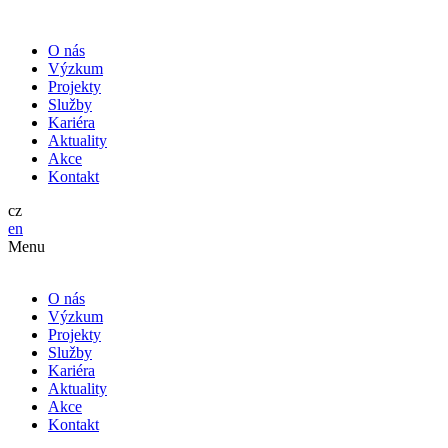
O nás
Výzkum
Projekty
Služby
Kariéra
Aktuality
Akce
Kontakt
cz
en
Menu
O nás
Výzkum
Projekty
Služby
Kariéra
Aktuality
Akce
Kontakt