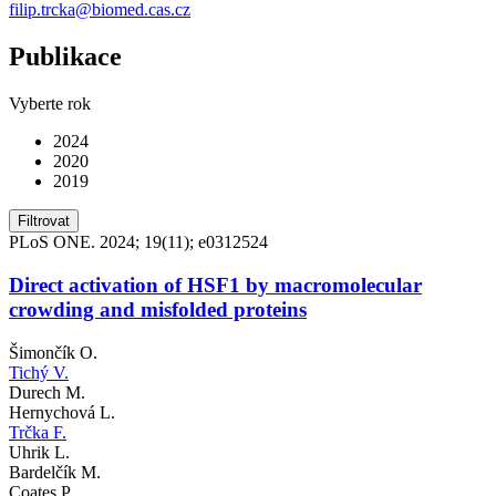
filip.trcka@biomed.cas.cz
Publikace
Vyberte rok
2024
2020
2019
Filtrovat
PLoS ONE. 2024; 19(11); e0312524
Direct activation of HSF1 by macromolecular
crowding and misfolded proteins
Šimončík O.
Tichý V.
Durech M.
Hernychová L.
Trčka F.
Uhrik L.
Bardelčík M.
Coates P.