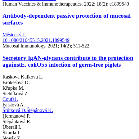
Human Vaccines & Immunotherapeutics. 2022; 18(2); e1899549
Antibody-dependent passive protection of mucosal
surfaces
Městecký J.
10.1080/21645515.2021.1899549
Mucosal Immunology. 2021; 14(2); 511-522
Secretory IgAN-glycans contribute to the protection
againstE. coliO55 infection of germ-free piglets
Raskova Kafkova L.
Brokešová D.
Křupka M.
Stehlíková Z.
Coufal .
Fajstová A.
Šrůtková D.
Štěpánová K.
Hermanová P.
Štěpánková R.
Überall I.
Škarda J.
Novák Z.