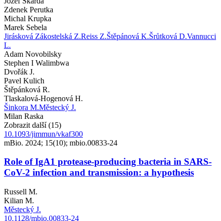
Jozef Skarda
Zdenek Perutka
Michal Krupka
Marek Sebela
Jirásková Zákostelská Z.
Reiss Z.
Štěpánová K.
Šrůtková D.
Vannucci
L.
Adam Novobilsky
Stephen I Walimbwa
Dvořák J.
Pavel Kulich
Štěpánková R.
Tlaskalová-Hogenová H.
Šinkora M.
Městecký J.
Milan Raska
Zobrazit další (15)
10.1093/jimmun/vkaf300
mBio. 2024; 15(10); mbio.00833-24
Role of IgA1 protease-producing bacteria in SARS-
CoV-2 infection and transmission: a hypothesis
Russell M.
Kilian M.
Městecký J.
10.1128/mbio.00833-24