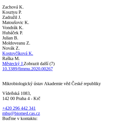
Zachová K.
Kosztyu P.
Zadražil J.
Matoušovic K.
Vondrák K.
Hubáček P.
Julian B.
Moldoveanu Z.
Novák Z.
Kostovčíková K.
Raška M.
Městecký J.
Zobrazit další (7)
10.3389/fimmu.2020.00267
Mikrobiologický ústav Akademie věd České republiky
Vídeňská 1083,
142 00 Praha 4 - Krč
+420 296 442 341
mbu@biomed.cas.cz
Buďme v kontaktu: