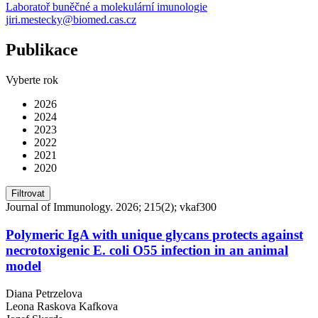
Laboratoř buněčné a molekulární imunologie
jiri.mestecky@biomed.cas.cz
Publikace
Vyberte rok
2026
2024
2023
2022
2021
2020
Filtrovat
Journal of Immunology. 2026; 215(2); vkaf300
Polymeric IgA with unique glycans protects against
necrotoxigenic E. coli O55 infection in an animal
model
Diana Petrzelova
Leona Raskova Kafkova