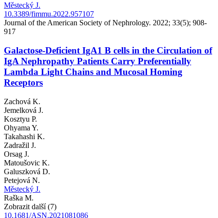
Městecký J.
10.3389/fimmu.2022.957107
Journal of the American Society of Nephrology. 2022; 33(5); 908-
917
Galactose-Deficient IgA1 B cells in the Circulation of
IgA Nephropathy Patients Carry Preferentially
Lambda Light Chains and Mucosal Homing
Receptors
Zachová K.
Jemelková J.
Kosztyu P.
Ohyama Y.
Takahashi K.
Zadražil J.
Orsag J.
Matoušovic K.
Galuszková D.
Petejová N.
Městecký J.
Raška M.
Zobrazit další (7)
10.1681/ASN.2021081086