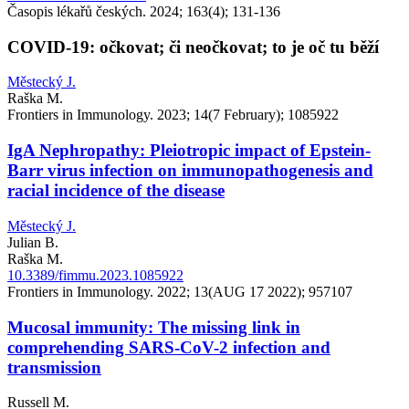
Časopis lékařů českých. 2024; 163(4); 131-136
COVID-19: očkovat; či neočkovat; to je oč tu běží
Městecký J.
Raška M.
Frontiers in Immunology. 2023; 14(7 February); 1085922
IgA Nephropathy: Pleiotropic impact of Epstein-
Barr virus infection on immunopathogenesis and
racial incidence of the disease
Městecký J.
Julian B.
Raška M.
10.3389/fimmu.2023.1085922
Frontiers in Immunology. 2022; 13(AUG 17 2022); 957107
Mucosal immunity: The missing link in
comprehending SARS-CoV-2 infection and
transmission
Russell M.