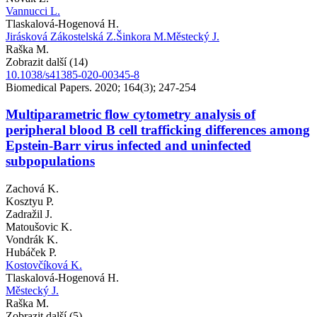
Vannucci L.
Tlaskalová-Hogenová H.
Jirásková Zákostelská Z.
Šinkora M.
Městecký J.
Raška M.
Zobrazit další (14)
10.1038/s41385-020-00345-8
Biomedical Papers. 2020; 164(3); 247-254
Multiparametric flow cytometry analysis of
peripheral blood B cell trafficking differences among
Epstein-Barr virus infected and uninfected
subpopulations
Zachová K.
Kosztyu P.
Zadražil J.
Matoušovic K.
Vondrák K.
Hubáček P.
Kostovčíková K.
Tlaskalová-Hogenová H.
Městecký J.
Raška M.
Zobrazit další (5)