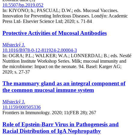
10.5507/bp.2019.052
In: KIYONO; h.; PASCUAL; D.W.; eds. Mucosal Vaccines.
Innovation for Preventing Infectious Diseases. Londýn: Academic
Press Ltd- Elsevier Science Ltd; 2020; s. 71-84
Protective Activities of Mucosal Antibodies
Městecký J.
10.1016/B978-0-12-811924-2.00004-3
In: OGRA; P.L.; WALKER; W.A.; LONNERDAL; B.; eds. Nestlé
Nutrition Institute Workshop Series. Milk; mucosal immunity and
the microbiome: Impact on the neonate. 94. Basel: Karger AG;
2020; s. 27-37
The mammary gland as an integral component of
the common mucosal immune system
Městecký J.
10.1159/000505336
Frontiers in Immunology. 2020; 11(FEB 28); 267
Role of Epstein-Barr Virus in Pathogenesis and
Racial Distribution of IgA Nephropathy