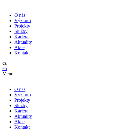
O nás
Výzkum
Projekty
Služby
Kariéra
Aktuality
Akce
Kontakt
cz
en
Menu
O nás
Výzkum
Projekty
Služby
Kariéra
Aktuality
Akce
Kontakt