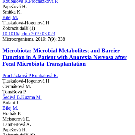
Roubalová R.
Procházková P.
Papežová H.
Smitka K.
Bilej M.
Tlaskalová-Hogenová H.
Zobrazit další (1)
10.1016/j.clnu.2019.03.023
Microorganisms. 2019; 7(9); 338
Microbiota; Microbial Metabolites; and Barrier
Function in A Patient with Anorexia Nervosa after
Fecal Microbiota Transplantation
Procházková P.
Roubalová R.
Tlaskalová-Hogenová H.
Čermáková M.
Tomášová P.
Šedivá B.
Kuzma M.
Bulant J.
Bilej M.
Hrabák P.
Meisnerová E.
Lambertová A.
Papežová H.