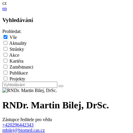
cz
en
Vyhledávání
Prohledat:
Vše
Aktuality
Stránky
Akce
Kariéra
Zaměstnanci
Publikace
Projekty
RNDr. Martin Bilej, DrSc.
Zástupce ředitele pro vědu
+420296442343
mbilej@biomed.cas.cz