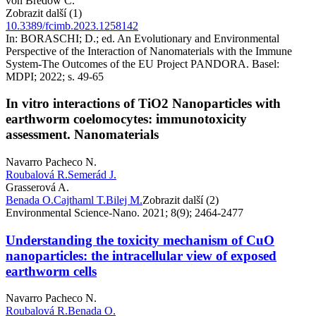
von Bredow C.
Zobrazit další (1)
10.3389/fcimb.2023.1258142
In: BORASCHI; D.; ed. An Evolutionary and Environmental
Perspective of the Interaction of Nanomaterials with the Immune
System-The Outcomes of the EU Project PANDORA. Basel:
MDPI; 2022; s. 49-65
In vitro interactions of TiO2 Nanoparticles with
earthworm coelomocytes: immunotoxicity
assessment. Nanomaterials
Navarro Pacheco N.
Roubalová R.
Semerád J.
Grasserová A.
Benada O.
Cajthaml T.
Bilej M.
Zobrazit další (2)
Environmental Science-Nano. 2021; 8(9); 2464-2477
Understanding the toxicity mechanism of CuO
nanoparticles: the intracellular view of exposed
earthworm cells
Navarro Pacheco N.
Roubalová R.
Benada O.