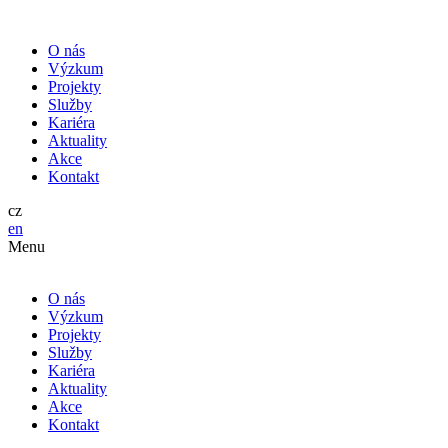
O nás
Výzkum
Projekty
Služby
Kariéra
Aktuality
Akce
Kontakt
cz
en
Menu
O nás
Výzkum
Projekty
Služby
Kariéra
Aktuality
Akce
Kontakt