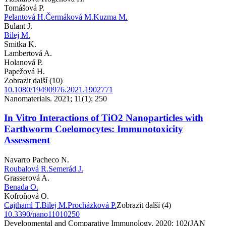
Tomášová P.
Pelantová H.
Čermáková M.
Kuzma M.
Bulant J.
Bilej M.
Smitka K.
Lambertová A.
Holanová P.
Papežová H.
Zobrazit další (10)
10.1080/19490976.2021.1902771
Nanomaterials. 2021; 11(1); 250
In Vitro Interactions of TiO2 Nanoparticles with
Earthworm Coelomocytes: Immunotoxicity
Assessment
Navarro Pacheco N.
Roubalová R.
Semerád J.
Grasserová A.
Benada O.
Kofroňová O.
Cajthaml T.
Bilej M.
Procházková P.
Zobrazit další (4)
10.3390/nano11010250
Developmental and Comparative Immunology. 2020; 102(JAN