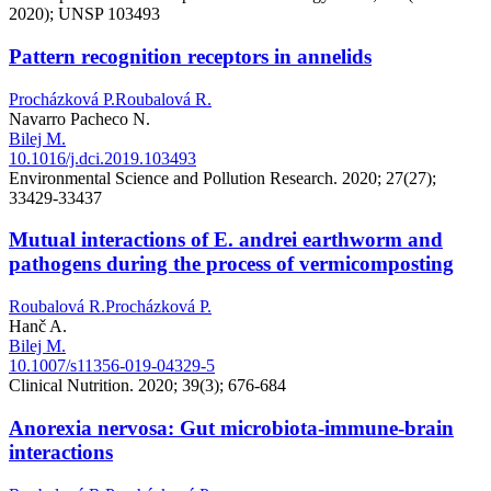
2020); UNSP 103493
Pattern recognition receptors in annelids
Procházková P.
Roubalová R.
Navarro Pacheco N.
Bilej M.
10.1016/j.dci.2019.103493
Environmental Science and Pollution Research. 2020; 27(27);
33429-33437
Mutual interactions of E. andrei earthworm and
pathogens during the process of vermicomposting
Roubalová R.
Procházková P.
Hanč A.
Bilej M.
10.1007/s11356-019-04329-5
Clinical Nutrition. 2020; 39(3); 676-684
Anorexia nervosa: Gut microbiota-immune-brain
interactions