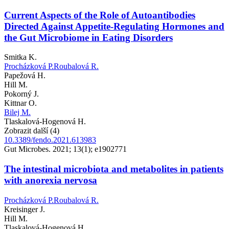
Current Aspects of the Role of Autoantibodies
Directed Against Appetite-Regulating Hormones and
the Gut Microbiome in Eating Disorders
Smitka K.
Procházková P.
Roubalová R.
Papežová H.
Hill M.
Pokorný J.
Kittnar O.
Bilej M.
Tlaskalová-Hogenová H.
Zobrazit další (4)
10.3389/fendo.2021.613983
Gut Microbes. 2021; 13(1); e1902771
The intestinal microbiota and metabolites in patients
with anorexia nervosa
Procházková P.
Roubalová R.
Kreisinger J.
Hill M.
Tlaskalová-Hogenová H.