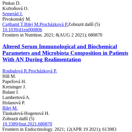
Pinkas D.
Kofroňová O.
Semerád J.
Pivokonský M.
Cajthaml T.
Bilej M.
Procházková P.
Zobrazit další (5)
10.1039/d1en00080b
Frontiers in Nutrition. 2021; 8(AUG 2 2021); 680870
Altered Serum Immunological and Biochemical
Parameters and Microbiota Composition in Patients
With AN During Realimentation
Roubalová R.
Procházková P.
Hill M.
Papežová H.
Kreisinger J.
Bulant J.
Lambertová A.
Holanová P.
Bilej M.
Tlaskalová-Hogenová H.
Zobrazit další (5)
10.3389/fnut.2021.680870
Frontiers in Endocrinology. 2021; 12(APR 19 2021); 613983