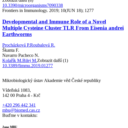
Zobrazit další (8)
10.3390/microorganisms7090338
Frontiers in Immunology. 2019; 10(JUN 18); 1277
Developmental and Immune Role of a Novel
Multiple Cysteine Cluster TLR From Eisenia andrei
Earthworms
Procházková P.
Roubalová R.
Škanta F.
Navarro Pacheco N.
Kolařík M.
Bilej M.
Zobrazit další (1)
10.3389/fimmu.2019.01277
Mikrobiologický ústav Akademie věd České republiky
Vídeňská 1083,
142 00 Praha 4 - Krč
+420 296 442 341
mbu@biomed.cas.cz
Buďme v kontaktu:
Jsme MBU