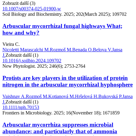
Zobrazit další (3)
10.1007/s00374-025-01900-w
Soil Biology and Biochemistry. 2025; 202(March 2025); 109702
Arbuscular mycorrhizal fungal highways What;
how and why?
Vieira C.
Nicoletti Marascalchi M.
Rozmoš M.
Benada O.
Belova V.
Jansa
J.
Zobrazit další (1)
10.1016/j.soilbio.2024.109702
New Phytologist. 2025; 246(6); 2753-2764
Protists are key players in the utilization of protein
nitrogen in the arbuscular mycorrhizal hyphosphere
Vaishnav A.
Rozmoš M.
Kotianová M.
Hršelová H.
Bukovská P.
Jansa
J.
Zobrazit další (1)
10.1111/nph.70153
Frontiers in Microbiology. 2025; 16(November 18); 1671859
Arbuscular mycorrhiza suppresses microbial
abundance; and particularly that of ammonia