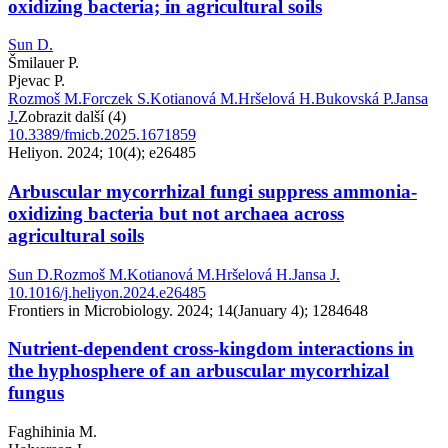
oxidizing bacteria; in agricultural soils
Sun D.
Šmilauer P.
Pjevac P.
Rozmoš M.
Forczek S.
Kotianová M.
Hršelová H.
Bukovská P.
Jansa
J.
Zobrazit další (4)
10.3389/fmicb.2025.1671859
Heliyon. 2024; 10(4); e26485
Arbuscular mycorrhizal fungi suppress ammonia-
oxidizing bacteria but not archaea across
agricultural soils
Sun D.
Rozmoš M.
Kotianová M.
Hršelová H.
Jansa J.
10.1016/j.heliyon.2024.e26485
Frontiers in Microbiology. 2024; 14(January 4); 1284648
Nutrient-dependent cross-kingdom interactions in
the hyphosphere of an arbuscular mycorrhizal
fungus
Faghihinia M.