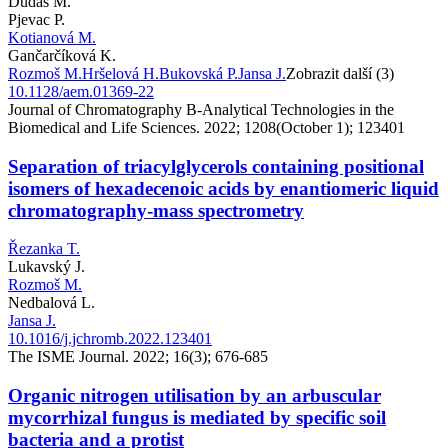
Dudáš M.
Pjevac P.
Kotianová M.
Gančarčíková K.
Rozmoš M.
Hršelová H.
Bukovská P.
Jansa J.
Zobrazit další (3)
10.1128/aem.01369-22
Journal of Chromatography B-Analytical Technologies in the
Biomedical and Life Sciences. 2022; 1208(October 1); 123401
Separation of triacylglycerols containing positional
isomers of hexadecenoic acids by enantiomeric liquid
chromatography-mass spectrometry
Řezanka T.
Lukavský J.
Rozmoš M.
Nedbalová L.
Jansa J.
10.1016/j.jchromb.2022.123401
The ISME Journal. 2022; 16(3); 676-685
Organic nitrogen utilisation by an arbuscular
mycorrhizal fungus is mediated by specific soil
bacteria and a protist