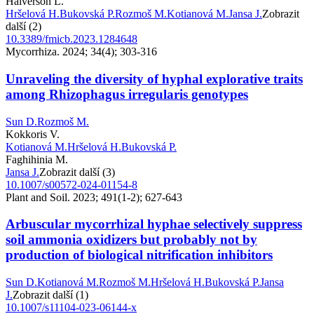
Halverson L.
Hršelová H.
Bukovská P.
Rozmoš M.
Kotianová M.
Jansa J.
Zobrazit
další (2)
10.3389/fmicb.2023.1284648
Mycorrhiza. 2024; 34(4); 303-316
Unraveling the diversity of hyphal explorative traits
among Rhizophagus irregularis genotypes
Sun D.
Rozmoš M.
Kokkoris V.
Kotianová M.
Hršelová H.
Bukovská P.
Faghihinia M.
Jansa J.
Zobrazit další (3)
10.1007/s00572-024-01154-8
Plant and Soil. 2023; 491(1-2); 627-643
Arbuscular mycorrhizal hyphae selectively suppress
soil ammonia oxidizers but probably not by
production of biological nitrification inhibitors
Sun D.
Kotianová M.
Rozmoš M.
Hršelová H.
Bukovská P.
Jansa
J.
Zobrazit další (1)
10.1007/s11104-023-06144-x