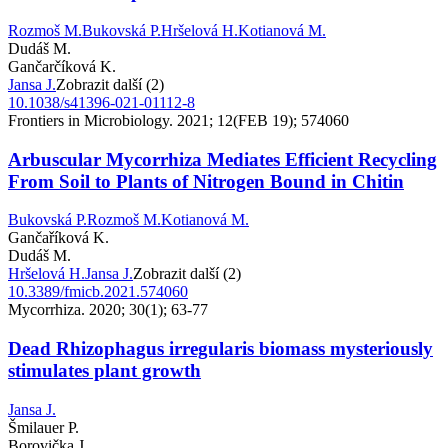
Rozmoš M.
Bukovská P.
Hršelová H.
Kotianová M.
Dudáš M.
Gančarčíková K.
Jansa J.
Zobrazit další (2)
10.1038/s41396-021-01112-8
Frontiers in Microbiology. 2021; 12(FEB 19); 574060
Arbuscular Mycorrhiza Mediates Efficient Recycling
From Soil to Plants of Nitrogen Bound in Chitin
Bukovská P.
Rozmoš M.
Kotianová M.
Gančaříková K.
Dudáš M.
Hršelová H.
Jansa J.
Zobrazit další (2)
10.3389/fmicb.2021.574060
Mycorrhiza. 2020; 30(1); 63-77
Dead Rhizophagus irregularis biomass mysteriously
stimulates plant growth
Jansa J.
Šmilauer P.
Borovička J.