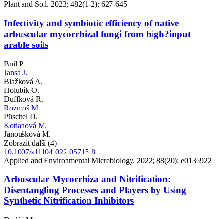
Plant and Soil. 2023; 482(1-2); 627-645
Infectivity and symbiotic efficiency of native
arbuscular mycorrhizal fungi from high?input
arable soils
Buil P.
Jansa J.
Blažková A.
Holubík O.
Duffková R.
Rozmoš M.
Püschel D.
Kotianová M.
Janoušková M.
Zobrazit další (4)
10.1007/s11104-022-05715-8
Applied and Environmental Microbiology. 2022; 88(20); e0136922
Arbuscular Mycorrhiza and Nitrification:
Disentangling Processes and Players by Using
Synthetic Nitrification Inhibitors