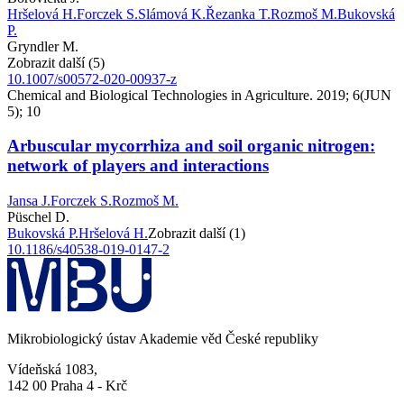
Hršelová H.
Forczek S.
Slámová K.
Řezanka T.
Rozmoš M.
Bukovská
P.
Gryndler M.
Zobrazit další (5)
10.1007/s00572-020-00937-z
Chemical and Biological Technologies in Agriculture. 2019; 6(JUN
5); 10
Arbuscular mycorrhiza and soil organic nitrogen:
network of players and interactions
Jansa J.
Forczek S.
Rozmoš M.
Püschel D.
Bukovská P.
Hršelová H.
Zobrazit další (1)
10.1186/s40538-019-0147-2
Mikrobiologický ústav Akademie věd České republiky
Vídeňská 1083,
142 00 Praha 4 - Krč