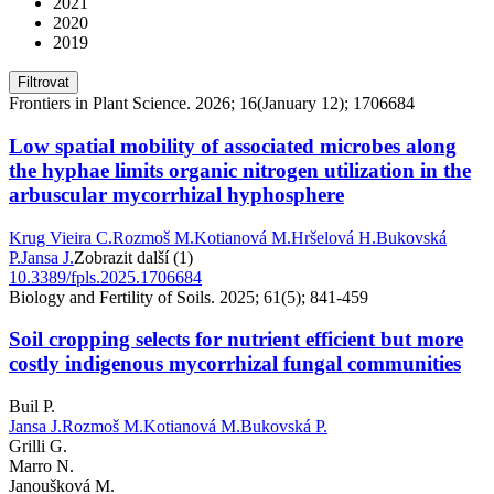
2021
2020
2019
Filtrovat
Frontiers in Plant Science. 2026; 16(January 12); 1706684
Low spatial mobility of associated microbes along
the hyphae limits organic nitrogen utilization in the
arbuscular mycorrhizal hyphosphere
Krug Vieira C.
Rozmoš M.
Kotianová M.
Hršelová H.
Bukovská
P.
Jansa J.
Zobrazit další (1)
10.3389/fpls.2025.1706684
Biology and Fertility of Soils. 2025; 61(5); 841-459
Soil cropping selects for nutrient efficient but more
costly indigenous mycorrhizal fungal communities
Buil P.
Jansa J.
Rozmoš M.
Kotianová M.
Bukovská P.
Grilli G.
Marro N.
Janoušková M.