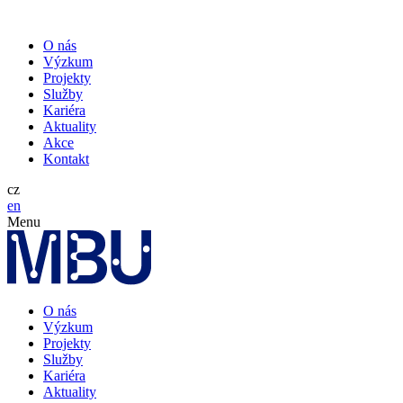
O nás
Výzkum
Projekty
Služby
Kariéra
Aktuality
Akce
Kontakt
cz
en
Menu
O nás
Výzkum
Projekty
Služby
Kariéra
Aktuality