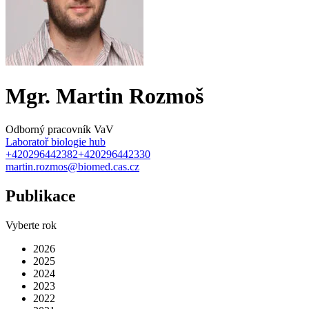
Mgr. Martin Rozmoš
Odborný pracovník VaV
Laboratoř biologie hub
+420296442382
+420296442330
martin.rozmos@biomed.cas.cz
Publikace
Vyberte rok
2026
2025
2024
2023
2022