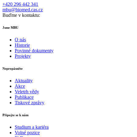
+420 296 442 341
mbu@biomed.cas.cz
Buďme v kontaktu:
Jsme MBU
O nás
Historie
Povinné dokumenty
Projekty
Nepropásněte
Aktuality
Akce
Veletrh vědy
Publikace
Tiskové zprávy
Připojte se k nám
Studium a kariéra
Volné pozice