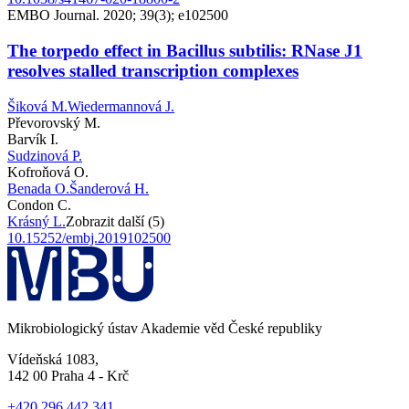
EMBO Journal. 2020; 39(3); e102500
The torpedo effect in Bacillus subtilis: RNase J1
resolves stalled transcription complexes
Šiková M.
Wiedermannová J.
Převorovský M.
Barvík I.
Sudzinová P.
Kofroňová O.
Benada O.
Šanderová H.
Condon C.
Krásný L.
Zobrazit další (5)
10.15252/embj.2019102500
Mikrobiologický ústav Akademie věd České republiky
Vídeňská 1083,
142 00 Praha 4 - Krč
+420 296 442 341