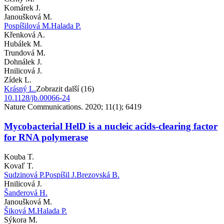
Komárek J.
Janoušková M.
Pospíšilová M.
Halada P.
Křenková A.
Hubálek M.
Trundová M.
Dohnálek J.
Hnilicová J.
Zídek L.
Krásný L.
Zobrazit další (16)
10.1128/jb.00066-24
Nature Communications. 2020; 11(1); 6419
Mycobacterial HelD is a nucleic acids-clearing factor
for RNA polymerase
Kouba T.
Kovaľ T.
Sudzinová P.
Pospíšil J.
Brezovská B.
Hnilicová J.
Šanderová H.
Janoušková M.
Šiková M.
Halada P.
Sýkora M.