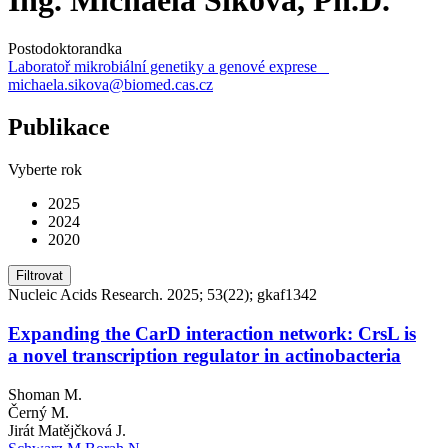
Postodoktorandka
Laboratoř mikrobiální genetiky a genové exprese
michaela.sikova@biomed.cas.cz
Publikace
Vyberte rok
2025
2024
2020
Filtrovat
Nucleic Acids Research. 2025; 53(22); gkaf1342
Expanding the CarD interaction network: CrsL is
a novel transcription regulator in actinobacteria
Shoman M.
Černý M.
Jirát Matějčková J.