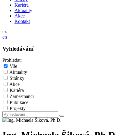
Kariéra
Aktuality
Akce
Kontakt
cz
en
Vyhledávání
Prohledat:
Vše
Aktuality
Stránky
Akce
Kariéra
Zaměstnanci
Publikace
Projekty
Ing. Michaela Šiková, Ph.D.