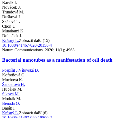
Barvík I.
Nováček J.
Trundová M.
Dušková J.
Skálová T.
Chon U.
Murakami K.
Dohnálek J.
Krásný L.
Zobrazit další (15)
10.1038/s41467-020-20158-4
Nature Communications. 2020; 11(1); 4963
Bacterial nanotubes as a manifestation of cell death
Pospíšil J.
Vítovská D.
Kofroňová O.
Muchová K.
Šanderová H.
Hubálek M.
Šiková M.
Modrák M.
Benada O.
Barák I.
Krásný L.
Zobrazit další (6)
10.1038/s41467-020-18800-2