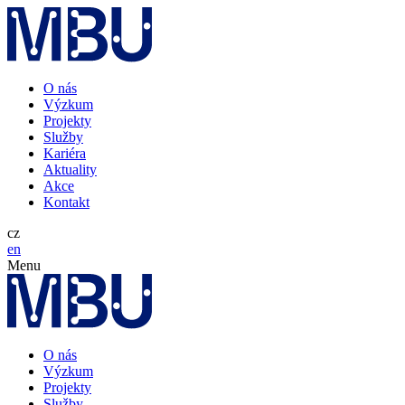
O nás
Výzkum
Projekty
Služby
Kariéra
Aktuality
Akce
Kontakt
cz
en
Menu
O nás
Výzkum
Projekty
Služby