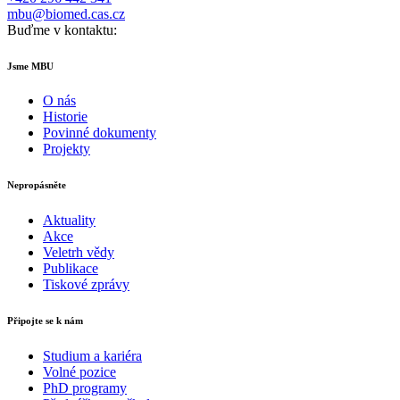
mbu@biomed.cas.cz
Buďme v kontaktu:
Jsme MBU
O nás
Historie
Povinné dokumenty
Projekty
Nepropásněte
Aktuality
Akce
Veletrh vědy
Publikace
Tiskové zprávy
Připojte se k nám
Studium a kariéra
Volné pozice
PhD programy