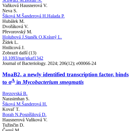
Schwarz M.
Borah N.
Vaňková Hausnerová V.
Neva S.
Šiková M.
Šanderová H.
Halada P.
Hubálek M.
Dvořáková V.
Převorovský M.
Holubová J.
Staněk O.
Krásný L.
Žídek L.
Hnilicová J.
Zobrazit další (13)
10.1093/nar/gkaf1342
Journal of Bacteriology. 2024; 206(12); e00066-24
MoaB2, a newly identified transcription factor, binds
A
to σ
in
Mycobacterium smegmatis
Brezovská B.
Narasimhan S.
Šiková M.
Šanderová H.
Kovaľ T.
Borah N.
Pospíšilová D.
Hausnerová Vaňková V.
Tužinčin D.
Černý M.