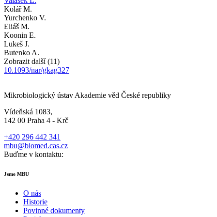
Valášek L.
Kolář M.
Yurchenko V.
Eliáš M.
Koonin E.
Lukeš J.
Butenko A.
Zobrazit další (11)
10.1093/nar/gkag327
Mikrobiologický ústav Akademie věd České republiky
Vídeňská 1083,
142 00 Praha 4 - Krč
+420 296 442 341
mbu@biomed.cas.cz
Buďme v kontaktu:
Jsme MBU
O nás
Historie
Povinné dokumenty