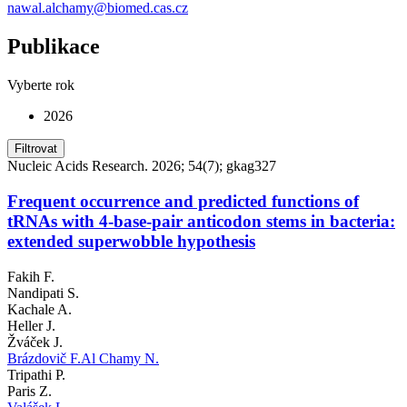
nawal.alchamy@biomed.cas.cz
Publikace
Vyberte rok
2026
Filtrovat
Nucleic Acids Research. 2026; 54(7); gkag327
Frequent occurrence and predicted functions of
tRNAs with 4-base-pair anticodon stems in bacteria:
extended superwobble hypothesis
Fakih F.
Nandipati S.
Kachale A.
Heller J.
Žváček J.
Brázdovič F.
Al Chamy N.
Tripathi P.
Paris Z.