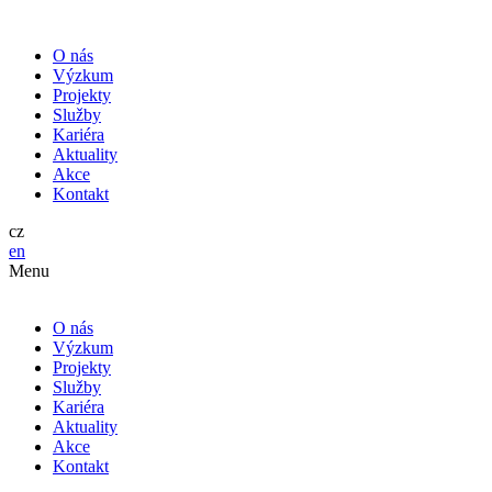
O nás
Výzkum
Projekty
Služby
Kariéra
Aktuality
Akce
Kontakt
cz
en
Menu
O nás
Výzkum
Projekty
Služby
Kariéra
Aktuality
Akce
Kontakt