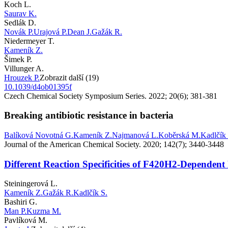
Koch L.
Saurav K.
Sedlák D.
Novák P.
Urajová P.
Dean J.
Gažák R.
Niedermeyer T.
Kameník Z.
Šimek P.
Villunger A.
Hrouzek P.
Zobrazit další (19)
10.1039/d4ob01395f
Czech Chemical Society Symposium Series. 2022; 20(6); 381-381
Breaking antibiotic resistance in bacteria
Balíková Novotná G.
Kameník Z.
Najmanová L.
Koběrská M.
Kadlčík 
Journal of the American Chemical Society. 2020; 142(7); 3440-3448
Different Reaction Specificities of F420H2-Dependent
Steiningerová L.
Kameník Z.
Gažák R.
Kadlčík S.
Bashiri G.
Man P.
Kuzma M.
Pavlíková M.