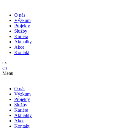
O nás
Výzkum
Projekty
Služby
Kariéra
Aktuality
Akce
Kontakt
cz
en
Menu
O nás
Výzkum
Projekty
Služby
Kariéra
Aktuality
Akce
Kontakt