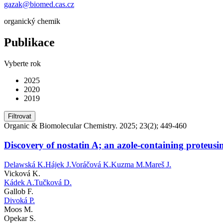
gazak@biomed.cas.cz
organický chemik
Publikace
Vyberte rok
2025
2020
2019
Filtrovat
Organic & Biomolecular Chemistry. 2025; 23(2); 449-460
Discovery of nostatin A; an azole-containing proteusi
Delawská K.
Hájek J.
Voráčová K.
Kuzma M.
Mareš J.
Vicková K.
Kádek A.
Tučková D.
Gallob F.
Divoká P.
Moos M.
Opekar S.