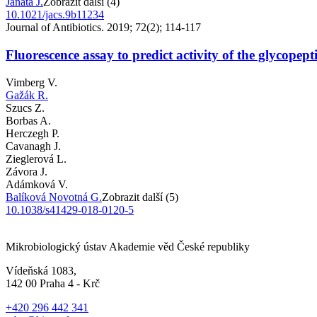
Janata J.
Zobrazit další (4)
10.1021/jacs.9b11234
Journal of Antibiotics. 2019; 72(2); 114-117
Fluorescence assay to predict activity of the glycopepti
Vimberg V.
Gažák R.
Szucs Z.
Borbas A.
Herczegh P.
Cavanagh J.
Zieglerová L.
Závora J.
Adámková V.
Balíková Novotná G.
Zobrazit další (5)
10.1038/s41429-018-0120-5
Mikrobiologický ústav Akademie věd České republiky
Vídeňská 1083,
142 00 Praha 4 - Krč
+420 296 442 341