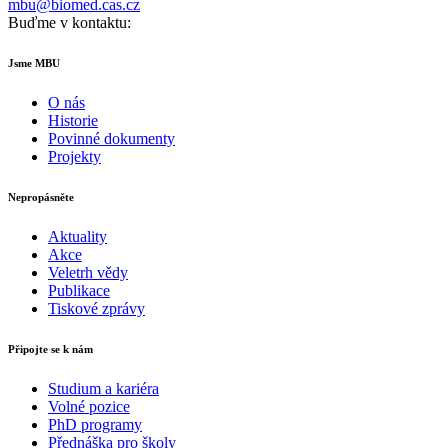
mbu@biomed.cas.cz
Buďme v kontaktu:
Jsme MBU
O nás
Historie
Povinné dokumenty
Projekty
Nepropásněte
Aktuality
Akce
Veletrh vědy
Publikace
Tiskové zprávy
Připojte se k nám
Studium a kariéra
Volné pozice
PhD programy
Přednáška pro školy