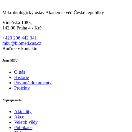
Mikrobiologický ústav Akademie věd České republiky
Vídeňská 1083,
142 00 Praha 4 - Krč
+420 296 442 341
mbu@biomed.cas.cz
Buďme v kontaktu:
Jsme MBU
O nás
Historie
Povinné dokumenty
Projekty
Nepropásněte
Aktuality
Akce
Veletrh vědy
Publikace