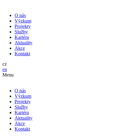
O nás
Výzkum
Projekty
Služby
Kariéra
Aktuality
Akce
Kontakt
cz
en
Menu
O nás
Výzkum
Projekty
Služby
Kariéra
Aktuality
Akce
Kontakt