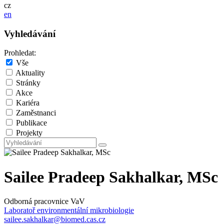
cz
en
Vyhledávání
Prohledat:
Vše
Aktuality
Stránky
Akce
Kariéra
Zaměstnanci
Publikace
Projekty
Sailee Pradeep Sakhalkar, MSc
Odborná pracovnice VaV
Laboratoř environmentální mikrobiologie
sailee.sakhalkar@biomed.cas.cz